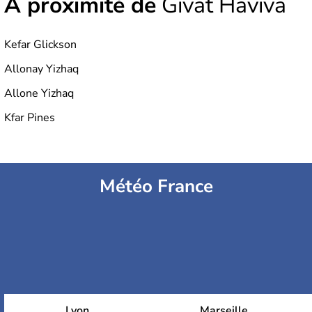
À proximité de
Givat Haviva
Kefar Glickson
Allonay Yizhaq
Allone Yizhaq
Kfar Pines
Météo France
Lyon
Marseille