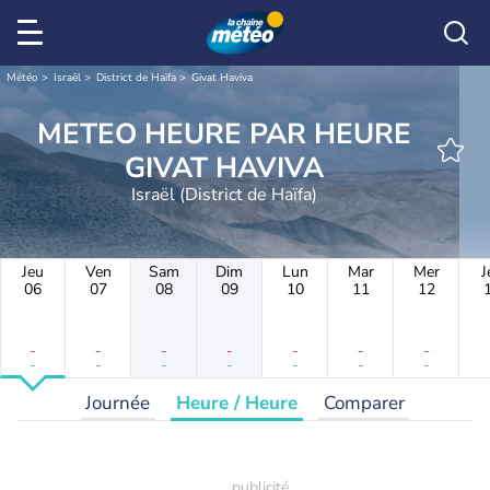
Météo
Israël
District de Haïfa
Givat Haviva
METEO HEURE PAR HEURE
GIVAT HAVIVA
Israël (District de Haïfa)
Jeu
Ven
Sam
Dim
Lun
Mar
Mer
J
06
07
08
09
10
11
12
-
-
-
-
-
-
-
-
-
-
-
-
-
-
Journée
Heure / Heure
Comparer