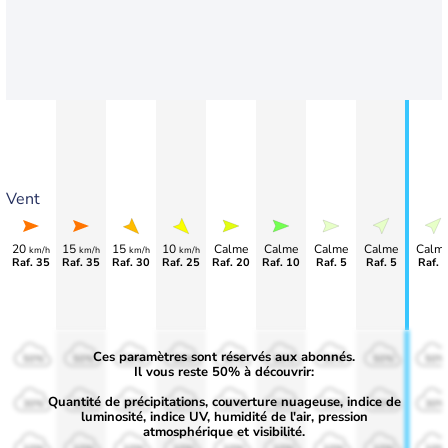
Vent
20
15
15
10
Calme
Calme
Calme
Calme
Calm
km/h
km/h
km/h
km/h
Raf. 35
Raf. 35
Raf. 30
Raf. 25
Raf. 20
Raf. 10
Raf. 5
Raf. 5
Raf. 
Ces paramètres sont réservés aux abonnés.
50%
50%
50%
50%
50%
50%
50%
50%
50%
Il vous reste 50% à découvrir:
Quantité de précipitations, couverture nuageuse, indice de
30%
30%
30%
30%
30%
30%
30%
30%
30%
luminosité, indice UV, humidité de l'air, pression
atmosphérique et visibilité.