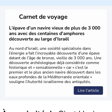
a décidé d'établir sa capitale à Jérusalem, mais Tel Aviv
reste le centre politique et économique du pays. Il est
peuplé majoritairement de juifs et connaît désormais un
Carnet de voyage
vrai essor économique dans le domaine des nouvelles
technologies.
L’épave d’un navire vieux de plus de 3 000
ans avec des centaines d'amphores
découverte au large d’Israël
Au nord d’Israël, une société spécialisée dans
l’énergie a fait l’incroyable découverte d’une épave
datant de l’âge de bronze, vieille de 3 000 ans. Une
découverte archéologique déjà considérée comme
historique et « sensationnelle » car « c’est le
premier et le plus ancien navire découvert dans les
eaux profondes de la Méditerranée orientale »
souligne l’Autorité israélienne des antiquités.
Lire l'article