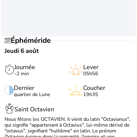
Éphéméride
Jeudi 6 août
Journée
Lever
-2 min
05h56
Dernier
Coucher
quartier de Lune
19h35
Saint Octavien
Nous fêtons les OCTAVIEN. Il vient du latin "Octavianus",
qui signifie "appartenant à Octavius", lui-même dérivé de
"octavus", signifiant "huitième" en latin. Le prénom
Octavien évoque donc la romanité, l’empire et une