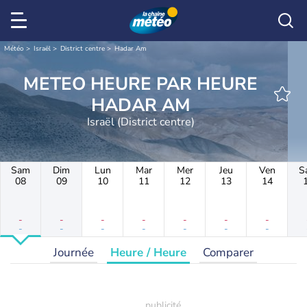
Météo
Israël
District centre
Hadar Am
METEO HEURE PAR HEURE
HADAR AM
Israël (District centre)
Sam
Dim
Lun
Mar
Mer
Jeu
Ven
S
08
09
10
11
12
13
14
-
-
-
-
-
-
-
-
-
-
-
-
-
-
Journée
Heure / Heure
Comparer