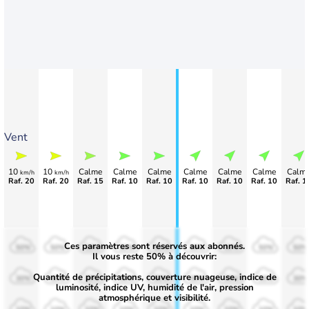
Vent
10
10
Calme
Calme
Calme
Calme
Calme
Calme
Calm
km/h
km/h
Raf. 20
Raf. 20
Raf. 15
Raf. 10
Raf. 10
Raf. 10
Raf. 10
Raf. 10
Raf. 1
Ces paramètres sont réservés aux abonnés.
50%
50%
50%
50%
50%
50%
50%
50%
50%
Il vous reste 50% à découvrir:
Quantité de précipitations, couverture nuageuse, indice de
30%
30%
30%
30%
30%
30%
30%
30%
30%
luminosité, indice UV, humidité de l'air, pression
atmosphérique et visibilité.