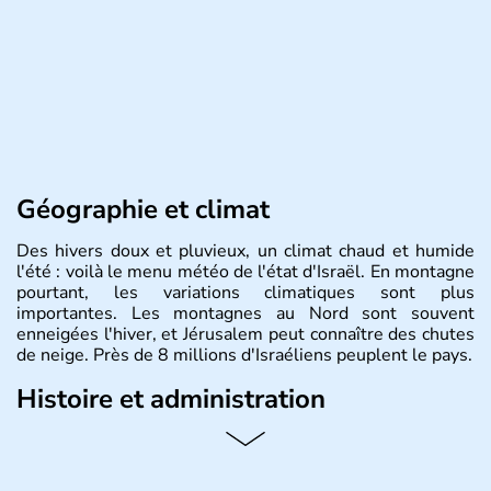
Géographie et climat
Des hivers doux et pluvieux, un climat chaud et humide
l'été : voilà le menu météo de l'état d'Israël. En montagne
pourtant, les variations climatiques sont plus
importantes. Les montagnes au Nord sont souvent
enneigées l'hiver, et Jérusalem peut connaître des chutes
de neige. Près de 8 millions d'Israéliens peuplent le pays.
Histoire et administration
L'Israël est un état de la partie est de la Méditerranée,
ayant proclamé son indépendance le 14 mai 1948. Israël
a décidé d'établir sa capitale à Jérusalem, mais Tel Aviv