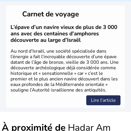
reste le centre politique et économique du pays. Il est
peuplé majoritairement de juifs et connaît désormais un
Carnet de voyage
vrai essor économique dans le domaine des nouvelles
technologies.
L’épave d’un navire vieux de plus de 3 000
ans avec des centaines d'amphores
découverte au large d’Israël
Au nord d’Israël, une société spécialisée dans
l’énergie a fait l’incroyable découverte d’une épave
datant de l’âge de bronze, vieille de 3 000 ans. Une
découverte archéologique déjà considérée comme
historique et « sensationnelle » car « c’est le
premier et le plus ancien navire découvert dans les
eaux profondes de la Méditerranée orientale »
souligne l’Autorité israélienne des antiquités.
Lire l'article
À proximité de
Hadar Am