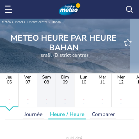
Météo
Israël
District centre
Bahan
METEO HEURE PAR HEURE
BAHAN
Israël (District centre)
Jeu
Ven
Sam
Dim
Lun
Mar
Mer
J
06
07
08
09
10
11
12
-
-
-
-
-
-
-
-
-
-
-
-
-
-
Journée
Heure / Heure
Comparer