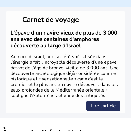
a décidé d'établir sa capitale à Jérusalem, mais Tel Aviv
reste le centre politique et économique du pays. Il est
peuplé majoritairement de juifs et connaît désormais un
Carnet de voyage
vrai essor économique dans le domaine des nouvelles
technologies.
L’épave d’un navire vieux de plus de 3 000
ans avec des centaines d'amphores
découverte au large d’Israël
Au nord d’Israël, une société spécialisée dans
l’énergie a fait l’incroyable découverte d’une épave
datant de l’âge de bronze, vieille de 3 000 ans. Une
découverte archéologique déjà considérée comme
historique et « sensationnelle » car « c’est le
premier et le plus ancien navire découvert dans les
eaux profondes de la Méditerranée orientale »
souligne l’Autorité israélienne des antiquités.
Lire l'article