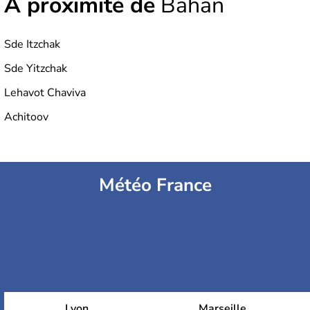
À proximité de
Bahan
Sde Itzchak
Sde Yitzchak
Lehavot Chaviva
Achitoov
Météo France
Lyon
Marseille