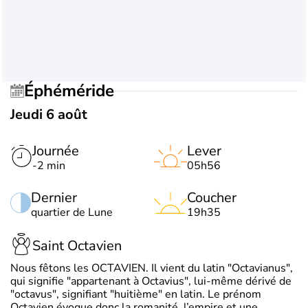
Éphéméride
Jeudi 6 août
Journée
Lever
-2 min
05h56
Dernier
Coucher
quartier de Lune
19h35
Saint Octavien
Nous fêtons les OCTAVIEN. Il vient du latin "Octavianus",
qui signifie "appartenant à Octavius", lui-même dérivé de
"octavus", signifiant "huitième" en latin. Le prénom
Octavien évoque donc la romanité, l’empire et une