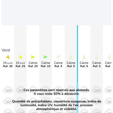
Vent
15
10
Calme
Calme
Calme
Calme
Calme
Calme
Calm
km/h
km/h
Raf. 30
Raf. 25
Raf. 20
Raf. 10
Raf. 5
Raf. 5
Raf. 5
Raf. 5
Raf. 
Ces paramètres sont réservés aux abonnés.
50%
50%
50%
50%
50%
50%
50%
50%
50%
Il vous reste 50% à découvrir:
Quantité de précipitations, couverture nuageuse, indice de
30%
30%
30%
30%
30%
30%
30%
30%
30%
luminosité, indice UV, humidité de l'air, pression
atmosphérique et visibilité.