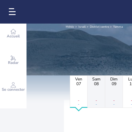
Météo
Israël
District centre
Yamma
Accueil
Radar
Ven
Sam
Dim
L
07
08
09
1
Se connecter
-
-
-
-
-
-