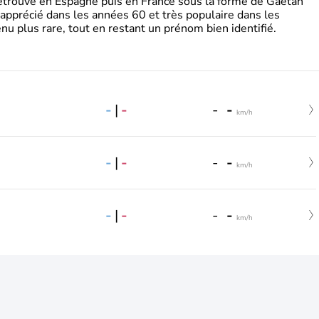
retrouve en Espagne puis en France sous la forme de Gaëtan
 apprécié dans les années 60 et très populaire dans les
nu plus rare, tout en restant un prénom bien identifié.
-
|
-
-
-
km/h
-
|
-
-
-
km/h
-
|
-
-
-
km/h