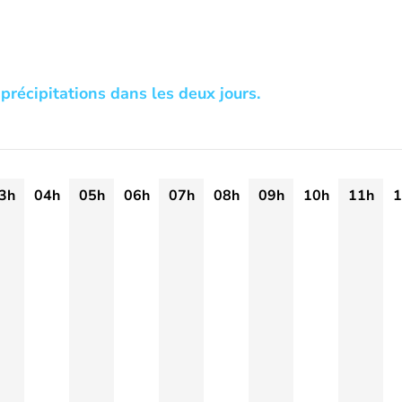
précipitations dans les deux jours.
3h
04h
05h
06h
07h
08h
09h
10h
11h
1