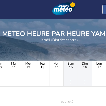
METEO HEURE PAR
Israël (District centre)
un
Mar
Mer
Jeu
Ven
Sam
Dim
Lun
0
11
12
13
14
15
16
17
-
-
-
-
-
-
-
-
-
-
-
-
-
-
-
-