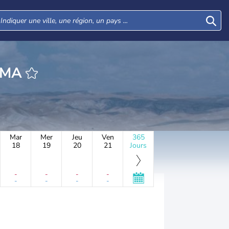
 HEURE YAMMA
Mar
Mer
Jeu
Ven
365
18
19
20
21
Jours
-
-
-
-
-
-
-
-