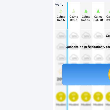
Vent
Calme
Calme
Calme
Calme
Ca
Raf. 5
Raf. 5
Raf. 10
Raf. 10
Raf
Ce
50%
50%
50%
50%
Quantité de précipitations, co
30%
30%
30%
30%
10%
10%
10%
10%
1900
1900
1900
1900
1
20%
20%
20%
20%
2
1000 lm
1000 lm
1000 lm
1000 lm
100
uv
uv
uv
uv
4
4
4
4
Modéré
Modéré
Modéré
Modéré
Mo