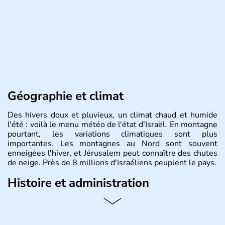
Géographie et climat
Des hivers doux et pluvieux, un climat chaud et humide
l'été : voilà le menu météo de l'état d'Israël. En montagne
pourtant, les variations climatiques sont plus
importantes. Les montagnes au Nord sont souvent
enneigées l'hiver, et Jérusalem peut connaître des chutes
de neige. Près de 8 millions d'Israéliens peuplent le pays.
Histoire et administration
L'Israël est un état de la partie est de la Méditerranée,
ayant proclamé son indépendance le 14 mai 1948. Israël
a décidé d'établir sa capitale à Jérusalem, mais Tel Aviv