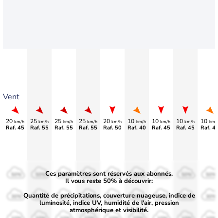
Vent
20
25
25
25
20
10
10
10
10
km/h
km/h
km/h
km/h
km/h
km/h
km/h
km/h
km/
Raf. 45
Raf. 55
Raf. 55
Raf. 55
Raf. 50
Raf. 40
Raf. 45
Raf. 45
Raf. 4
Ces paramètres sont réservés aux abonnés.
50%
50%
50%
50%
50%
50%
50%
50%
50%
Il vous reste 50% à découvrir:
Quantité de précipitations, couverture nuageuse, indice de
30%
30%
30%
30%
30%
30%
30%
30%
30%
luminosité, indice UV, humidité de l'air, pression
atmosphérique et visibilité.