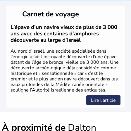
reste le centre politique et économique du pays. Il est
peuplé majoritairement de juifs et connaît désormais un
Carnet de voyage
vrai essor économique dans le domaine des nouvelles
technologies.
L’épave d’un navire vieux de plus de 3 000
ans avec des centaines d'amphores
découverte au large d’Israël
Au nord d’Israël, une société spécialisée dans
l’énergie a fait l’incroyable découverte d’une épave
datant de l’âge de bronze, vieille de 3 000 ans. Une
découverte archéologique déjà considérée comme
historique et « sensationnelle » car « c’est le
premier et le plus ancien navire découvert dans les
eaux profondes de la Méditerranée orientale »
souligne l’Autorité israélienne des antiquités.
Lire l'article
À proximité de
Dalton