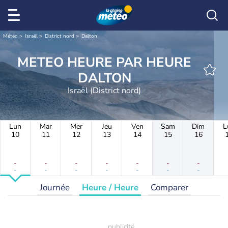
Météo
Israël
District nord
Dalton
METEO HEURE PAR HEURE
DALTON
Israël (District nord)
Lun
Mar
Mer
Jeu
Ven
Sam
Dim
L
10
11
12
13
14
15
16
-
-
-
-
-
-
-
-
-
-
-
-
-
-
Journée
Heure / Heure
Comparer