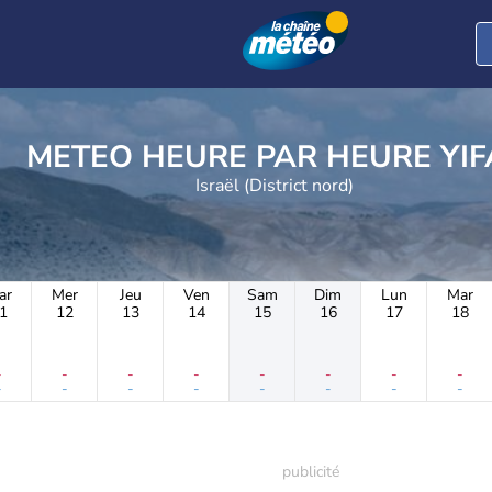
METEO HEURE PAR 
Israël (District nord)
ar
Mer
Jeu
Ven
Sam
Dim
Lun
Mar
1
12
13
14
15
16
17
18
-
-
-
-
-
-
-
-
-
-
-
-
-
-
-
-