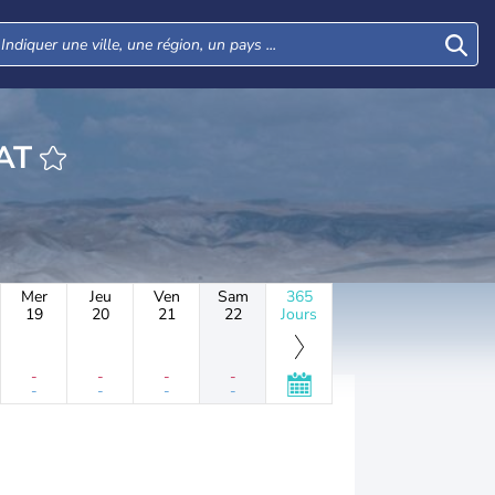
HEURE YIFAT
Mer
Jeu
Ven
Sam
365
19
20
21
22
Jours
-
-
-
-
-
-
-
-