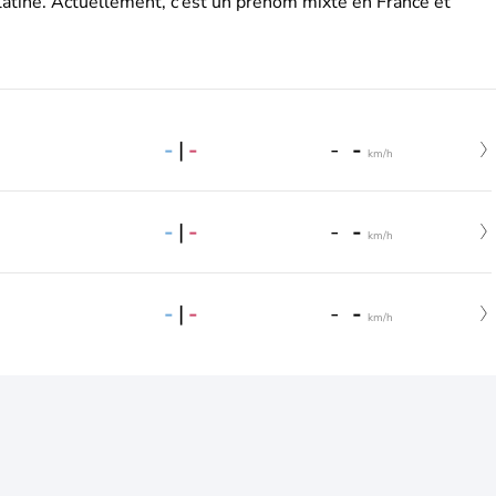
latine. Actuellement, c’est un prénom mixte en France et
-
|
-
-
-
km/h
-
|
-
-
-
km/h
-
|
-
-
-
km/h