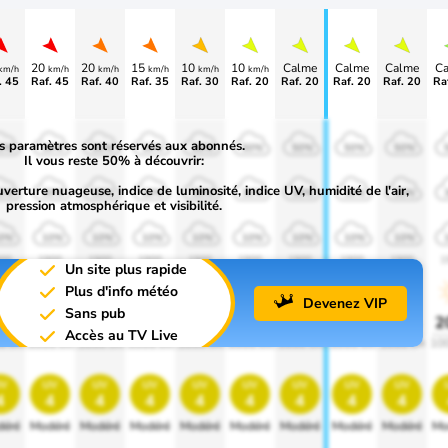
20
20
15
10
10
Calme
Calme
Calme
C
km/h
km/h
km/h
km/h
km/h
km/h
. 45
Raf. 45
Raf. 40
Raf. 35
Raf. 30
Raf. 20
Raf. 20
Raf. 20
Raf. 20
Ra
s paramètres sont réservés aux abonnés.
0%
50%
50%
50%
50%
50%
50%
50%
50%
Il vous reste 50% à découvrir:
uverture nuageuse, indice de luminosité, indice UV, humidité de l'air,
0%
30%
30%
30%
30%
30%
30%
30%
30%
pression atmosphérique et visibilité.
0%
10%
10%
10%
10%
10%
10%
10%
10%
00
1900
1900
1900
1900
1900
1900
1900
1900
1
Un site plus rapide
Plus d'info météo
Devenez VIP
Sans pub
0%
20%
20%
20%
20%
20%
20%
20%
20%
2
Accès au TV Live
0 lm
1000 lm
1000 lm
1000 lm
1000 lm
1000 lm
1000 lm
1000 lm
1000 lm
10
v
uv
uv
uv
uv
uv
uv
uv
uv
4
4
4
4
4
4
4
4
4
éré
Modéré
Modéré
Modéré
Modéré
Modéré
Modéré
Modéré
Modéré
Mo