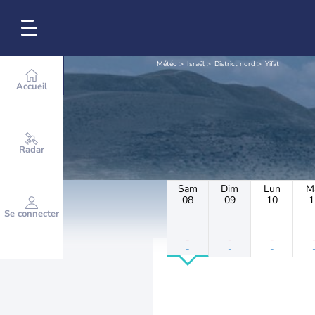
Météo
Israël
District nord
Yifat
Accueil
Radar
Sam
Dim
Lun
M
08
09
10
1
Se connecter
-
-
-
-
-
-