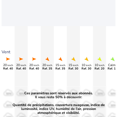
Vent
20
20
20
20
15
15
10
10
Calme
km/h
km/h
km/h
km/h
km/h
km/h
km/h
km/h
Raf. 40
Raf. 40
Raf. 40
Raf. 35
Raf. 35
Raf. 30
Raf. 30
Raf. 20
Raf. 1
Ces paramètres sont réservés aux abonnés.
50%
50%
50%
50%
50%
50%
50%
50%
50%
Il vous reste 50% à découvrir:
Quantité de précipitations, couverture nuageuse, indice de
30%
30%
30%
30%
30%
30%
30%
30%
30%
luminosité, indice UV, humidité de l'air, pression
atmosphérique et visibilité.