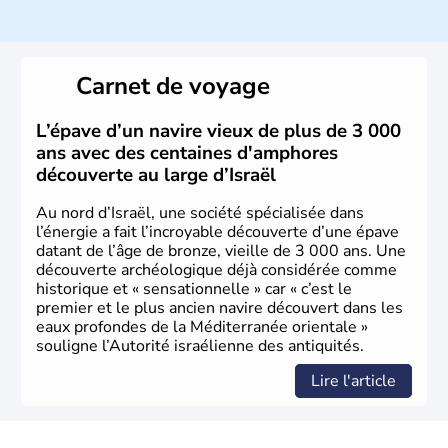
ayant proclamé son indépendance le 14 mai 1948. Israël
a décidé d'établir sa capitale à Jérusalem, mais Tel Aviv
reste le centre politique et économique du pays. Il est
peuplé majoritairement de juifs et connaît désormais un
Carnet de voyage
vrai essor économique dans le domaine des nouvelles
technologies.
L’épave d’un navire vieux de plus de 3 000
ans avec des centaines d'amphores
découverte au large d’Israël
Au nord d’Israël, une société spécialisée dans
l’énergie a fait l’incroyable découverte d’une épave
datant de l’âge de bronze, vieille de 3 000 ans. Une
découverte archéologique déjà considérée comme
historique et « sensationnelle » car « c’est le
premier et le plus ancien navire découvert dans les
eaux profondes de la Méditerranée orientale »
souligne l’Autorité israélienne des antiquités.
Lire l'article