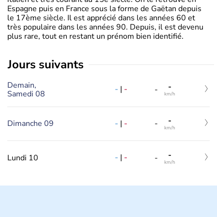
Espagne puis en France sous la forme de Gaëtan depuis
le 17ème siècle. Il est apprécié dans les années 60 et
très populaire dans les années 90. Depuis, il est devenu
plus rare, tout en restant un prénom bien identifié.
jours suivants
Demain,
-
-
|
-
-
Samedi 08
km/h
-
-
|
-
Dimanche 09
-
km/h
-
-
|
-
Lundi 10
-
km/h