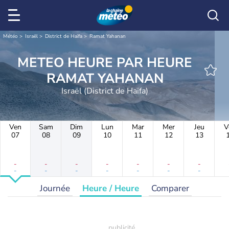
Météo
Israël
District de Haïfa
Ramat Yahanan
METEO HEURE PAR HEURE
RAMAT YAHANAN
Israël (District de Haïfa)
Ven
Sam
Dim
Lun
Mar
Mer
Jeu
V
07
08
09
10
11
12
13
-
-
-
-
-
-
-
-
-
-
-
-
-
-
Journée
Heure / Heure
Comparer