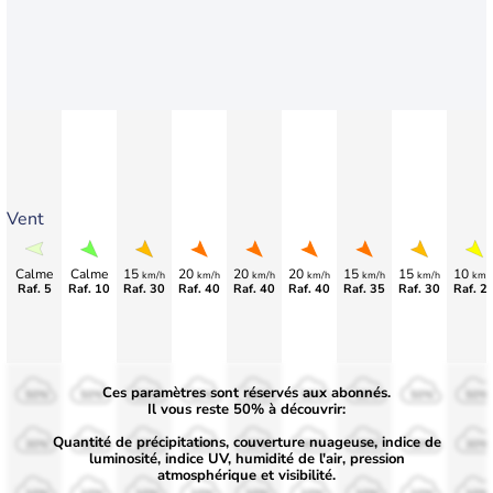
Vent
Calme
Calme
15
20
20
20
15
15
10
km/h
km/h
km/h
km/h
km/h
km/h
km/
Raf. 5
Raf. 10
Raf. 30
Raf. 40
Raf. 40
Raf. 40
Raf. 35
Raf. 30
Raf. 2
Ces paramètres sont réservés aux abonnés.
50%
50%
50%
50%
50%
50%
50%
50%
50%
Il vous reste 50% à découvrir:
Quantité de précipitations, couverture nuageuse, indice de
30%
30%
30%
30%
30%
30%
30%
30%
30%
luminosité, indice UV, humidité de l'air, pression
atmosphérique et visibilité.