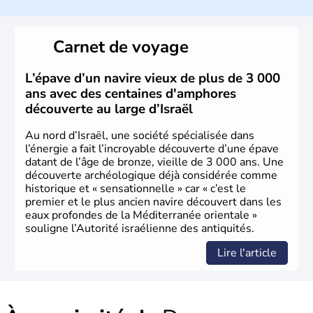
a décidé d'établir sa capitale à Jérusalem, mais Tel Aviv
reste le centre politique et économique du pays. Il est
peuplé majoritairement de juifs et connaît désormais un
Carnet de voyage
vrai essor économique dans le domaine des nouvelles
technologies.
L’épave d’un navire vieux de plus de 3 000
ans avec des centaines d'amphores
découverte au large d’Israël
Au nord d’Israël, une société spécialisée dans
l’énergie a fait l’incroyable découverte d’une épave
datant de l’âge de bronze, vieille de 3 000 ans. Une
découverte archéologique déjà considérée comme
historique et « sensationnelle » car « c’est le
premier et le plus ancien navire découvert dans les
eaux profondes de la Méditerranée orientale »
souligne l’Autorité israélienne des antiquités.
Lire l'article