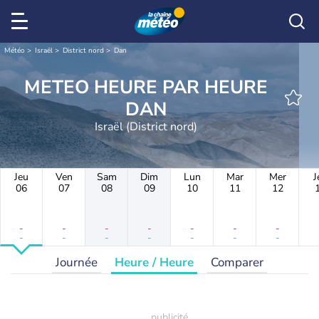
Météo
Israël
District nord
Dan
METEO HEURE PAR HEURE
DAN
Israël (District nord)
Jeu
Ven
Sam
Dim
Lun
Mar
Mer
J
06
07
08
09
10
11
12
-
-
-
-
-
-
-
-
-
-
-
-
-
-
Journée
Heure / Heure
Comparer