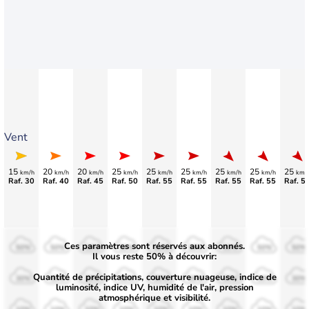
Vent
15
20
20
25
25
25
25
25
25
km/h
km/h
km/h
km/h
km/h
km/h
km/h
km/h
km/
Raf. 30
Raf. 40
Raf. 45
Raf. 50
Raf. 55
Raf. 55
Raf. 55
Raf. 55
Raf. 5
Ces paramètres sont réservés aux abonnés.
50%
50%
50%
50%
50%
50%
50%
50%
50%
Il vous reste 50% à découvrir:
Quantité de précipitations, couverture nuageuse, indice de
30%
30%
30%
30%
30%
30%
30%
30%
30%
luminosité, indice UV, humidité de l'air, pression
atmosphérique et visibilité.