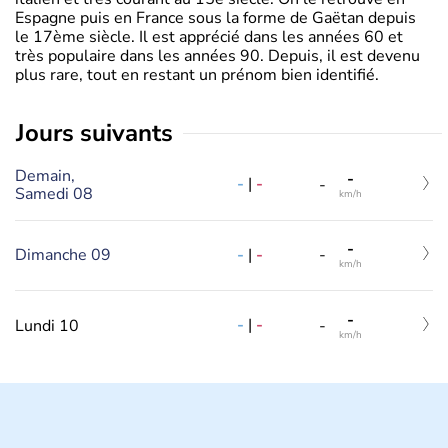
Espagne puis en France sous la forme de Gaëtan depuis
le 17ème siècle. Il est apprécié dans les années 60 et
très populaire dans les années 90. Depuis, il est devenu
plus rare, tout en restant un prénom bien identifié.
jours suivants
Demain,
-
-
|
-
-
Samedi 08
km/h
-
-
|
-
Dimanche 09
-
km/h
-
-
|
-
Lundi 10
-
km/h