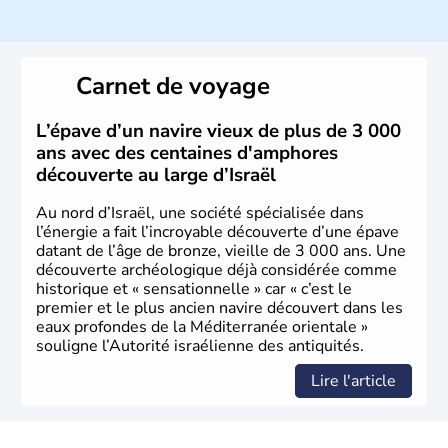
ayant proclamé son indépendance le 14 mai 1948. Israël
a décidé d'établir sa capitale à Jérusalem, mais Tel Aviv
reste le centre politique et économique du pays. Il est
peuplé majoritairement de juifs et connaît désormais un
Carnet de voyage
vrai essor économique dans le domaine des nouvelles
technologies.
L’épave d’un navire vieux de plus de 3 000
ans avec des centaines d'amphores
découverte au large d’Israël
Au nord d’Israël, une société spécialisée dans
l’énergie a fait l’incroyable découverte d’une épave
datant de l’âge de bronze, vieille de 3 000 ans. Une
découverte archéologique déjà considérée comme
historique et « sensationnelle » car « c’est le
premier et le plus ancien navire découvert dans les
eaux profondes de la Méditerranée orientale »
souligne l’Autorité israélienne des antiquités.
Lire l'article