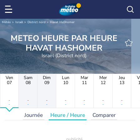
Météo
Israël
District nord
Havat HaShomer
METEO HEURE PAR HEURE
HAVAT HASHOMER
Israël (District nord)
Ven
Sam
Dim
Lun
Mar
Mer
Jeu
V
07
08
09
10
11
12
13
-
-
-
-
-
-
-
-
-
-
-
-
-
-
Journée
Heure / Heure
Comparer