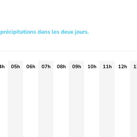
précipitations dans les deux jours.
4h
05h
06h
07h
08h
09h
10h
11h
12h
1