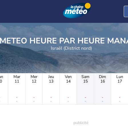
METEO HEURE PAR 
Israël (District nord)
un
Mar
Mer
Jeu
Ven
Sam
Dim
Lun
0
11
12
13
14
15
16
17
-
-
-
-
-
-
-
-
-
-
-
-
-
-
-
-