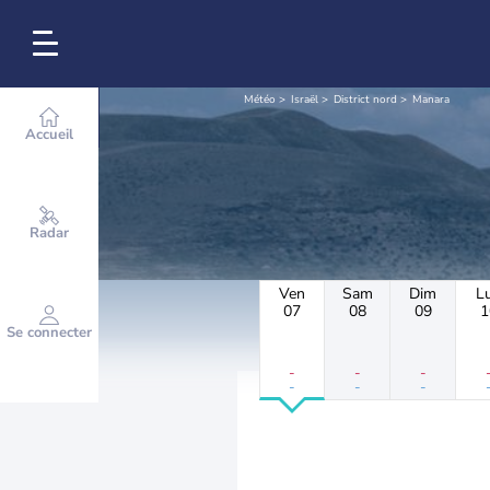
Météo
Israël
District nord
Manara
Accueil
Radar
Ven
Sam
Dim
L
07
08
09
1
Se connecter
-
-
-
-
-
-