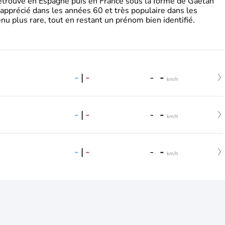
retrouve en Espagne puis en France sous la forme de Gaëtan
 apprécié dans les années 60 et très populaire dans les
nu plus rare, tout en restant un prénom bien identifié.
-
|
-
-
-
km/h
-
|
-
-
-
km/h
-
|
-
-
-
km/h