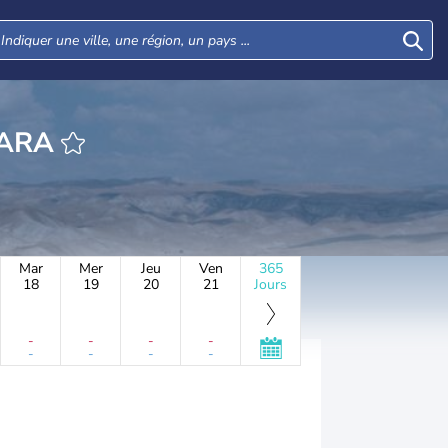
HEURE MANARA
Mar
Mer
Jeu
Ven
365
18
19
20
21
Jours
-
-
-
-
-
-
-
-