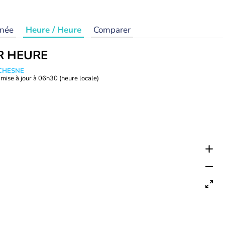
rnée
Heure / Heure
Comparer
R HEURE
UCHESNE
mise à jour à
06h30
(heure locale)