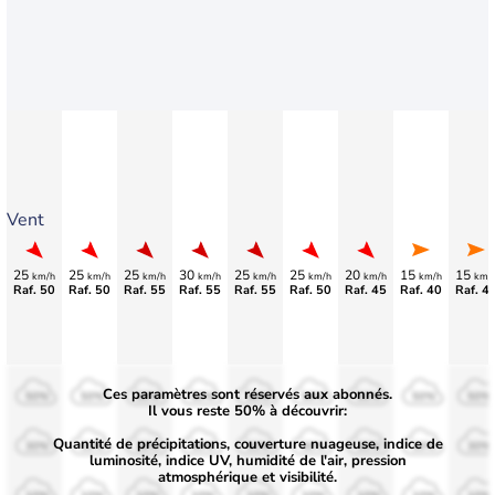
Vent
25
25
25
30
25
25
20
15
15
km/h
km/h
km/h
km/h
km/h
km/h
km/h
km/h
km/
Raf. 50
Raf. 50
Raf. 55
Raf. 55
Raf. 55
Raf. 50
Raf. 45
Raf. 40
Raf. 4
Ces paramètres sont réservés aux abonnés.
50%
50%
50%
50%
50%
50%
50%
50%
50%
Il vous reste 50% à découvrir:
Quantité de précipitations, couverture nuageuse, indice de
30%
30%
30%
30%
30%
30%
30%
30%
30%
luminosité, indice UV, humidité de l'air, pression
atmosphérique et visibilité.