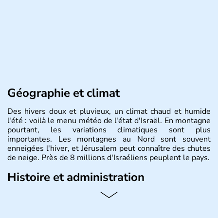
Géographie et climat
Des hivers doux et pluvieux, un climat chaud et humide
l'été : voilà le menu météo de l'état d'Israël. En montagne
pourtant, les variations climatiques sont plus
importantes. Les montagnes au Nord sont souvent
enneigées l'hiver, et Jérusalem peut connaître des chutes
de neige. Près de 8 millions d'Israéliens peuplent le pays.
Histoire et administration
L'Israël est un état de la partie est de la Méditerranée,
ayant proclamé son indépendance le 14 mai 1948. Israël
a décidé d'établir sa capitale à Jérusalem, mais Tel Aviv