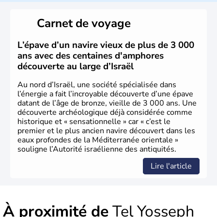
reste le centre politique et économique du pays. Il est
peuplé majoritairement de juifs et connaît désormais un
Carnet de voyage
vrai essor économique dans le domaine des nouvelles
technologies.
L’épave d’un navire vieux de plus de 3 000
ans avec des centaines d'amphores
découverte au large d’Israël
Au nord d’Israël, une société spécialisée dans
l’énergie a fait l’incroyable découverte d’une épave
datant de l’âge de bronze, vieille de 3 000 ans. Une
découverte archéologique déjà considérée comme
historique et « sensationnelle » car « c’est le
premier et le plus ancien navire découvert dans les
eaux profondes de la Méditerranée orientale »
souligne l’Autorité israélienne des antiquités.
Lire l'article
À proximité de
Tel Yosseph