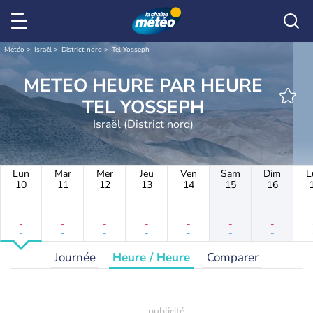
Météo
Israël
District nord
Tel Yosseph
METEO HEURE PAR HEURE
TEL YOSSEPH
Israël (District nord)
Lun
Mar
Mer
Jeu
Ven
Sam
Dim
L
10
11
12
13
14
15
16
-
-
-
-
-
-
-
-
-
-
-
-
-
-
Journée
Heure / Heure
Comparer