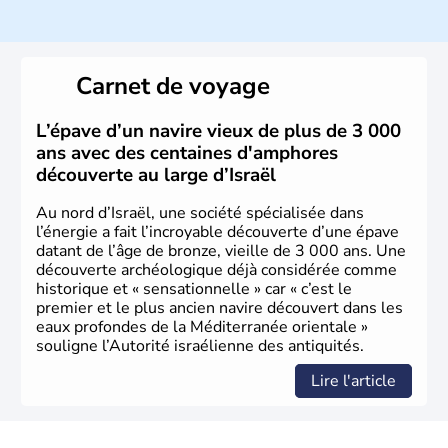
ayant proclamé son indépendance le 14 mai 1948. Israël
a décidé d'établir sa capitale à Jérusalem, mais Tel Aviv
reste le centre politique et économique du pays. Il est
peuplé majoritairement de juifs et connaît désormais un
Carnet de voyage
vrai essor économique dans le domaine des nouvelles
technologies.
L’épave d’un navire vieux de plus de 3 000
ans avec des centaines d'amphores
découverte au large d’Israël
Au nord d’Israël, une société spécialisée dans
l’énergie a fait l’incroyable découverte d’une épave
datant de l’âge de bronze, vieille de 3 000 ans. Une
découverte archéologique déjà considérée comme
historique et « sensationnelle » car « c’est le
premier et le plus ancien navire découvert dans les
eaux profondes de la Méditerranée orientale »
souligne l’Autorité israélienne des antiquités.
Lire l'article