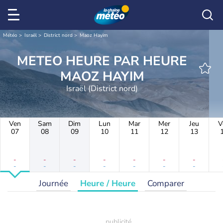
Météo
Israël
District nord
Maoz Hayim
METEO HEURE PAR HEURE
MAOZ HAYIM
Israël (District nord)
Ven
Sam
Dim
Lun
Mar
Mer
Jeu
V
07
08
09
10
11
12
13
-
-
-
-
-
-
-
-
-
-
-
-
-
-
Journée
Heure / Heure
Comparer