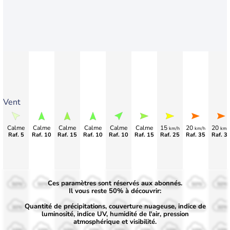
Vent
Calme
Calme
Calme
Calme
Calme
Calme
15
20
20
km/h
km/h
km/
Raf. 5
Raf. 10
Raf. 15
Raf. 10
Raf. 10
Raf. 15
Raf. 25
Raf. 35
Raf. 3
Ces paramètres sont réservés aux abonnés.
50%
50%
50%
50%
50%
50%
50%
50%
50%
Il vous reste 50% à découvrir:
Quantité de précipitations, couverture nuageuse, indice de
30%
30%
30%
30%
30%
30%
30%
30%
30%
luminosité, indice UV, humidité de l'air, pression
atmosphérique et visibilité.