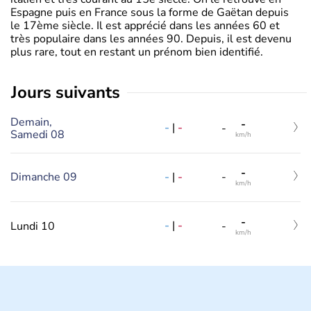
Espagne puis en France sous la forme de Gaëtan depuis
le 17ème siècle. Il est apprécié dans les années 60 et
très populaire dans les années 90. Depuis, il est devenu
plus rare, tout en restant un prénom bien identifié.
jours suivants
Demain,
-
-
|
-
-
Samedi 08
km/h
-
-
|
-
Dimanche 09
-
km/h
-
-
|
-
Lundi 10
-
km/h