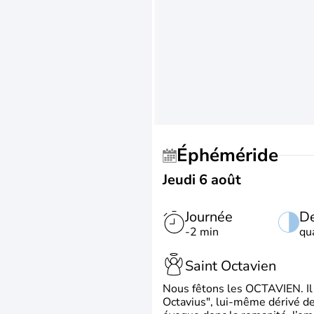
Éphéméride
Jeudi 6 août
Journée
De
-2 min
qu
Saint Octavien
Nous fêtons les OCTAVIEN. Il v
Octavius", lui-même dérivé de 