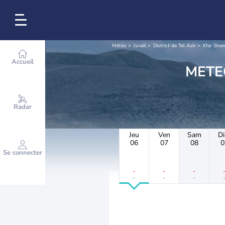
Météo
Israël
District de Tel Aviv
Kfar She
Accueil
Radar
Jeu
Ven
Sam
D
06
07
08
0
Se connecter
-
-
-
-
-
-