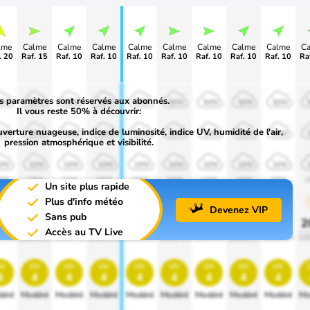
lme
Calme
Calme
Calme
Calme
Calme
Calme
Calme
Calme
C
. 20
Raf. 15
Raf. 10
Raf. 10
Raf. 10
Raf. 10
Raf. 10
Raf. 10
Raf. 10
Ra
s paramètres sont réservés aux abonnés.
0%
50%
50%
50%
50%
50%
50%
50%
50%
Il vous reste 50% à découvrir:
uverture nuageuse, indice de luminosité, indice UV, humidité de l'air,
0%
30%
30%
30%
30%
30%
30%
30%
30%
pression atmosphérique et visibilité.
0%
10%
10%
10%
10%
10%
10%
10%
10%
00
1900
1900
1900
1900
1900
1900
1900
1900
1
Un site plus rapide
Plus d'info météo
Devenez VIP
Sans pub
0%
20%
20%
20%
20%
20%
20%
20%
20%
2
Accès au TV Live
0 lm
1000 lm
1000 lm
1000 lm
1000 lm
1000 lm
1000 lm
1000 lm
1000 lm
10
v
uv
uv
uv
uv
uv
uv
uv
uv
4
4
4
4
4
4
4
4
4
éré
Modéré
Modéré
Modéré
Modéré
Modéré
Modéré
Modéré
Modéré
Mo