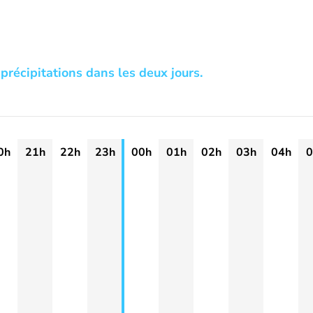
précipitations dans les deux jours.
0h
21h
22h
23h
00h
01h
02h
03h
04h
0