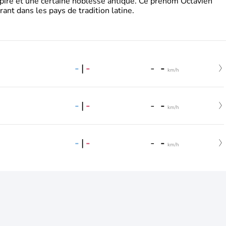
pire et une certaine noblesse antique. Ce prénom Octavien
rant dans les pays de tradition latine.
-
|
-
-
-
km/h
-
|
-
-
-
km/h
-
|
-
-
-
km/h