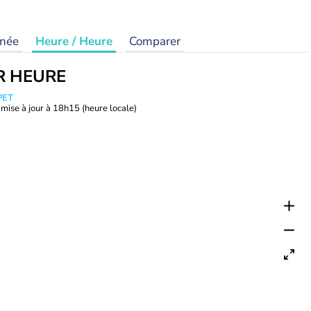
rnée
Heure / Heure
Comparer
R HEURE
PET
mise à jour à
18h15
(heure locale)