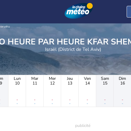
maryahu
METEO HEURE PAR HEU
Israël (District de Tel Aviv)
im
Lun
Mar
Mer
Jeu
Ven
Sam
Dim
9
10
11
12
13
14
15
16
-
-
-
-
-
-
-
-
-
-
-
-
-
-
-
-