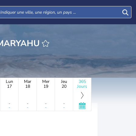
RE KFAR SHEMARYAHU
Lun
Mar
Mer
Jeu
365
17
18
19
20
Jours
-
-
-
-
-
-
-
-