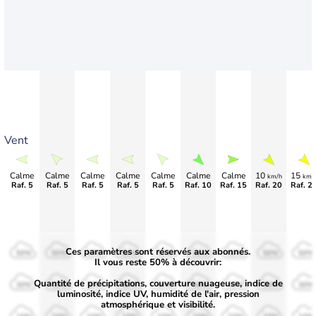
Vent
Calme
Calme
Calme
Calme
Calme
Calme
Calme
10
15
km/h
km/
Raf. 5
Raf. 5
Raf. 5
Raf. 5
Raf. 5
Raf. 10
Raf. 15
Raf. 20
Raf. 2
Ces paramètres sont réservés aux abonnés.
50%
50%
50%
50%
50%
50%
50%
50%
50%
Il vous reste 50% à découvrir:
Quantité de précipitations, couverture nuageuse, indice de
30%
30%
30%
30%
30%
30%
30%
30%
30%
luminosité, indice UV, humidité de l'air, pression
atmosphérique et visibilité.