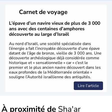
reste le centre politique et économique du pays. Il est
peuplé majoritairement de juifs et connaît désormais un
Carnet de voyage
vrai essor économique dans le domaine des nouvelles
technologies.
L’épave d’un navire vieux de plus de 3 000
ans avec des centaines d'amphores
découverte au large d’Israël
Au nord d’Israël, une société spécialisée dans
l’énergie a fait l’incroyable découverte d’une épave
datant de l’âge de bronze, vieille de 3 000 ans. Une
découverte archéologique déjà considérée comme
historique et « sensationnelle » car « c’est le
premier et le plus ancien navire découvert dans les
eaux profondes de la Méditerranée orientale »
souligne l’Autorité israélienne des antiquités.
Lire l'article
À proximité de
Sha'ar