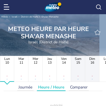
Météo
Israël
District de Haïfa
Sha'ar Menashe
METEO HEURE PAR HEURE
SHA'AR MENASHE
Israël (District de Haïfa)
Lun
Mar
Mer
Jeu
Ven
Sam
Dim
L
10
11
12
13
14
15
16
-
-
-
-
-
-
-
-
-
-
-
-
-
-
Journée
Heure / Heure
Comparer