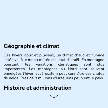
Géographie et climat
Des hivers doux et pluvieux, un climat chaud et humide
l'été : voilà le menu météo de l'état d'Israël. En montagne
pourtant, les variations climatiques sont plus
importantes. Les montagnes au Nord sont souvent
enneigées l'hiver, et Jérusalem peut connaître des chutes
de neige. Près de 8 millions d'Israéliens peuplent le pays.
Histoire et administration
L'Israël est un état de la partie est de la Méditerranée,
ayant proclamé son indépendance le 14 mai 1948. Israël
a décidé d'établir sa capitale à Jérusalem, mais Tel Aviv