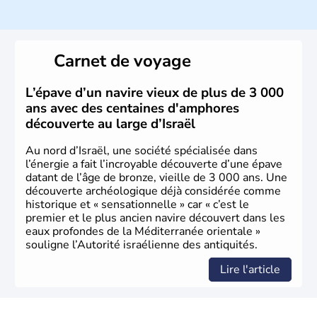
ayant proclamé son indépendance le 14 mai 1948. Israël
a décidé d'établir sa capitale à Jérusalem, mais Tel Aviv
reste le centre politique et économique du pays. Il est
peuplé majoritairement de juifs et connaît désormais un
Carnet de voyage
vrai essor économique dans le domaine des nouvelles
technologies.
L’épave d’un navire vieux de plus de 3 000
ans avec des centaines d'amphores
découverte au large d’Israël
Au nord d’Israël, une société spécialisée dans
l’énergie a fait l’incroyable découverte d’une épave
datant de l’âge de bronze, vieille de 3 000 ans. Une
découverte archéologique déjà considérée comme
historique et « sensationnelle » car « c’est le
premier et le plus ancien navire découvert dans les
eaux profondes de la Méditerranée orientale »
souligne l’Autorité israélienne des antiquités.
Lire l'article