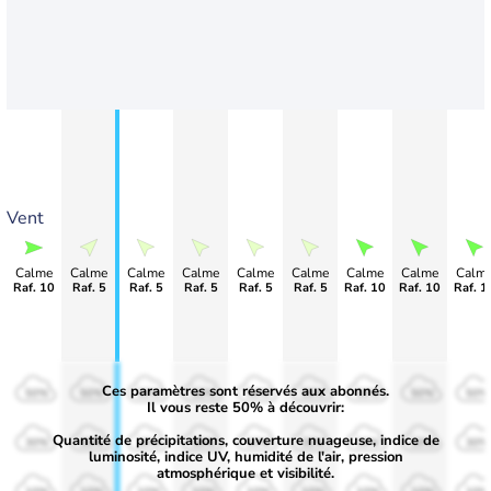
Vent
Calme
Calme
Calme
Calme
Calme
Calme
Calme
Calme
Calm
Raf. 10
Raf. 5
Raf. 5
Raf. 5
Raf. 5
Raf. 5
Raf. 10
Raf. 10
Raf. 1
Ces paramètres sont réservés aux abonnés.
50%
50%
50%
50%
50%
50%
50%
50%
50%
Il vous reste 50% à découvrir:
Quantité de précipitations, couverture nuageuse, indice de
30%
30%
30%
30%
30%
30%
30%
30%
30%
luminosité, indice UV, humidité de l'air, pression
atmosphérique et visibilité.