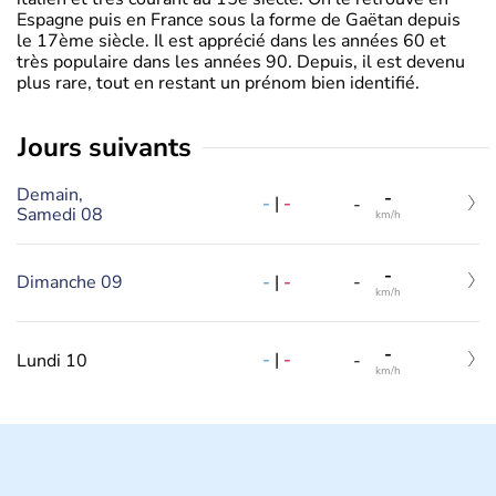
Espagne puis en France sous la forme de Gaëtan depuis
le 17ème siècle. Il est apprécié dans les années 60 et
très populaire dans les années 90. Depuis, il est devenu
plus rare, tout en restant un prénom bien identifié.
jours suivants
Demain,
-
-
|
-
-
Samedi 08
km/h
-
-
|
-
Dimanche 09
-
km/h
-
-
|
-
Lundi 10
-
km/h