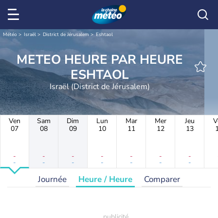
Météo
Israël
District de Jérusalem
Eshtaol
METEO HEURE PAR HEURE
ESHTAOL
Israël (District de Jérusalem)
Ven
Sam
Dim
Lun
Mar
Mer
Jeu
V
07
08
09
10
11
12
13
-
-
-
-
-
-
-
-
-
-
-
-
-
-
Journée
Heure / Heure
Comparer