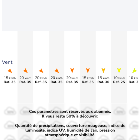
Vent
15
20
20
20
20
15
15
10
10
km/h
km/h
km/h
km/h
km/h
km/h
km/h
km/h
km/
Raf. 35
Raf. 35
Raf. 35
Raf. 35
Raf. 35
Raf. 35
Raf. 30
Raf. 25
Raf. 2
Ces paramètres sont réservés aux abonnés.
50%
50%
50%
50%
50%
50%
50%
50%
50%
Il vous reste 50% à découvrir:
Quantité de précipitations, couverture nuageuse, indice de
30%
30%
30%
30%
30%
30%
30%
30%
30%
luminosité, indice UV, humidité de l'air, pression
atmosphérique et visibilité.