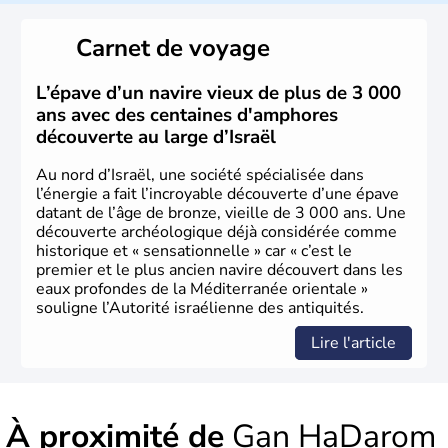
reste le centre politique et économique du pays. Il est
peuplé majoritairement de juifs et connaît désormais un
Carnet de voyage
vrai essor économique dans le domaine des nouvelles
technologies.
L’épave d’un navire vieux de plus de 3 000
ans avec des centaines d'amphores
découverte au large d’Israël
Au nord d’Israël, une société spécialisée dans
l’énergie a fait l’incroyable découverte d’une épave
datant de l’âge de bronze, vieille de 3 000 ans. Une
découverte archéologique déjà considérée comme
historique et « sensationnelle » car « c’est le
premier et le plus ancien navire découvert dans les
eaux profondes de la Méditerranée orientale »
souligne l’Autorité israélienne des antiquités.
Lire l'article
À proximité de
Gan HaDarom