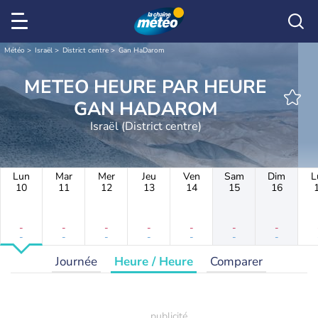
Météo
Israël
District centre
Gan HaDarom
METEO HEURE PAR HEURE
GAN HADAROM
Israël (District centre)
Lun
Mar
Mer
Jeu
Ven
Sam
Dim
L
10
11
12
13
14
15
16
-
-
-
-
-
-
-
-
-
-
-
-
-
-
Journée
Heure / Heure
Comparer