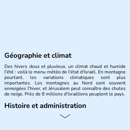
Géographie et climat
Des hivers doux et pluvieux, un climat chaud et humide
l'été : voilà le menu météo de l'état d'Israël. En montagne
pourtant, les variations climatiques sont plus
importantes. Les montagnes au Nord sont souvent
enneigées l'hiver, et Jérusalem peut connaître des chutes
de neige. Près de 8 millions d'Israéliens peuplent le pays.
Histoire et administration
L'Israël est un état de la partie est de la Méditerranée,
ayant proclamé son indépendance le 14 mai 1948. Israël
a décidé d'établir sa capitale à Jérusalem, mais Tel Aviv