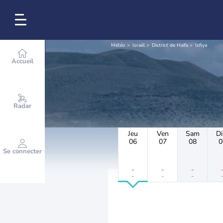
Météo
Israël
District de Haïfa
Isfiya
Accueil
Radar
Jeu
Ven
Sam
D
06
07
08
0
Se connecter
-
-
-
-
-
-