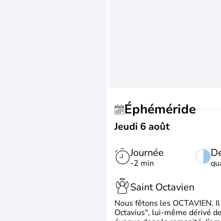
Éphéméride
Jeudi 6 août
Journée
De
-2 min
qu
Saint Octavien
Nous fêtons les OCTAVIEN. Il v
Octavius", lui-même dérivé de 