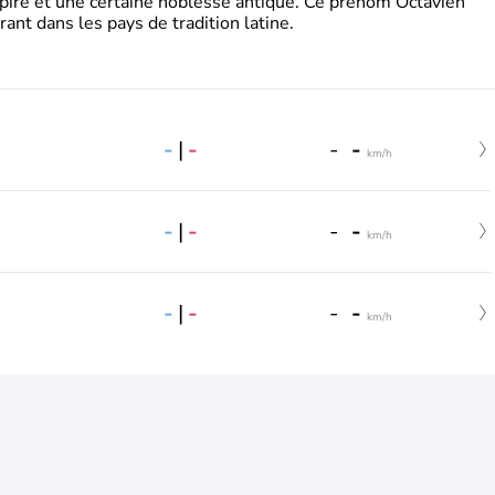
pire et une certaine noblesse antique. Ce prénom Octavien
rant dans les pays de tradition latine.
-
|
-
-
-
km/h
-
|
-
-
-
km/h
-
|
-
-
-
km/h