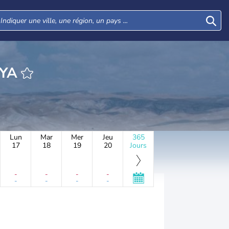
EURE ISFIYA
Lun
Mar
Mer
Jeu
365
17
18
19
20
Jours
-
-
-
-
-
-
-
-