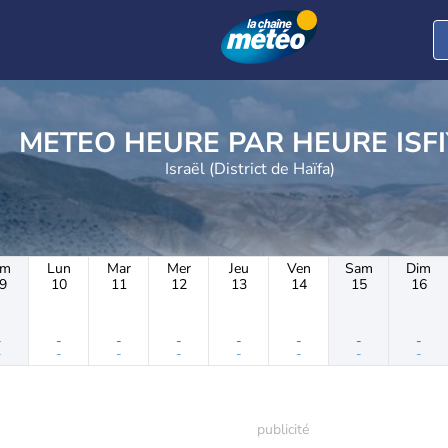
METEO HEURE PAR H
Israël (District de Haïfa)
im
Lun
Mar
Mer
Jeu
Ven
Sam
Dim
9
10
11
12
13
14
15
16
-
-
-
-
-
-
-
-
-
-
-
-
-
-
-
-