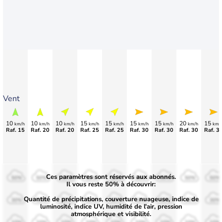
Vent
10
10
10
15
15
15
15
20
15
km/h
km/h
km/h
km/h
km/h
km/h
km/h
km/h
km/
Raf. 15
Raf. 20
Raf. 20
Raf. 25
Raf. 25
Raf. 30
Raf. 30
Raf. 30
Raf. 3
Ces paramètres sont réservés aux abonnés.
50%
50%
50%
50%
50%
50%
50%
50%
50%
Il vous reste 50% à découvrir:
Quantité de précipitations, couverture nuageuse, indice de
30%
30%
30%
30%
30%
30%
30%
30%
30%
luminosité, indice UV, humidité de l'air, pression
atmosphérique et visibilité.