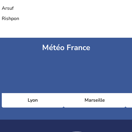
Arsuf
Rishpon
Météo France
Lyon
Marseille