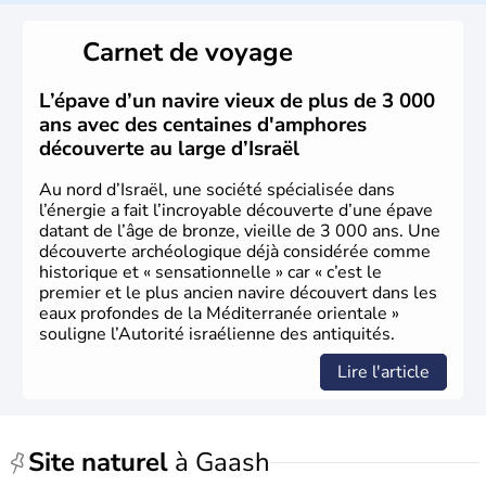
reste le centre politique et économique du pays. Il est
peuplé majoritairement de juifs et connaît désormais un
Carnet de voyage
vrai essor économique dans le domaine des nouvelles
technologies.
L’épave d’un navire vieux de plus de 3 000
ans avec des centaines d'amphores
découverte au large d’Israël
Au nord d’Israël, une société spécialisée dans
l’énergie a fait l’incroyable découverte d’une épave
datant de l’âge de bronze, vieille de 3 000 ans. Une
découverte archéologique déjà considérée comme
historique et « sensationnelle » car « c’est le
premier et le plus ancien navire découvert dans les
eaux profondes de la Méditerranée orientale »
souligne l’Autorité israélienne des antiquités.
Lire l'article
Site naturel
à Gaash