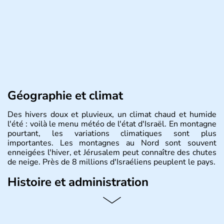
Géographie et climat
Des hivers doux et pluvieux, un climat chaud et humide
l'été : voilà le menu météo de l'état d'Israël. En montagne
pourtant, les variations climatiques sont plus
importantes. Les montagnes au Nord sont souvent
enneigées l'hiver, et Jérusalem peut connaître des chutes
de neige. Près de 8 millions d'Israéliens peuplent le pays.
Histoire et administration
L'Israël est un état de la partie est de la Méditerranée,
ayant proclamé son indépendance le 14 mai 1948. Israël
a décidé d'établir sa capitale à Jérusalem, mais Tel Aviv