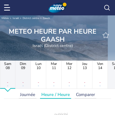
Météo
Israël
District centre
Gaash
METEO HEURE PAR HEURE
GAASH
Israël (District centre)
Sam
Dim
Lun
Mar
Mer
Jeu
Ven
S
08
09
10
11
12
13
14
-
-
-
-
-
-
-
-
-
-
-
-
-
-
Journée
Heure / Heure
Comparer