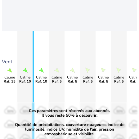
Vent
Calme
Calme
Calme
Calme
Calme
Calme
Calme
Calme
Calm
Raf. 15
Raf. 10
Raf. 10
Raf. 5
Raf. 5
Raf. 5
Raf. 5
Raf. 5
Raf. 
Ces paramètres sont réservés aux abonnés.
50%
50%
50%
50%
50%
50%
50%
50%
50%
Il vous reste 50% à découvrir:
Quantité de précipitations, couverture nuageuse, indice de
30%
30%
30%
30%
30%
30%
30%
30%
30%
luminosité, indice UV, humidité de l'air, pression
atmosphérique et visibilité.