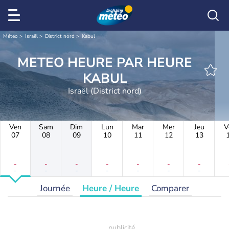
Météo
Israël
District nord
Kabul
METEO HEURE PAR HEURE
KABUL
Israël (District nord)
Ven
Sam
Dim
Lun
Mar
Mer
Jeu
V
07
08
09
10
11
12
13
-
-
-
-
-
-
-
-
-
-
-
-
-
-
Journée
Heure / Heure
Comparer