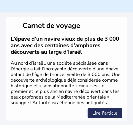
ayant proclamé son indépendance le 14 mai 1948. Israël
a décidé d'établir sa capitale à Jérusalem, mais Tel Aviv
reste le centre politique et économique du pays. Il est
peuplé majoritairement de juifs et connaît désormais un
Carnet de voyage
vrai essor économique dans le domaine des nouvelles
technologies.
L’épave d’un navire vieux de plus de 3 000
ans avec des centaines d'amphores
découverte au large d’Israël
Au nord d’Israël, une société spécialisée dans
l’énergie a fait l’incroyable découverte d’une épave
datant de l’âge de bronze, vieille de 3 000 ans. Une
découverte archéologique déjà considérée comme
historique et « sensationnelle » car « c’est le
premier et le plus ancien navire découvert dans les
eaux profondes de la Méditerranée orientale »
souligne l’Autorité israélienne des antiquités.
Lire l'article