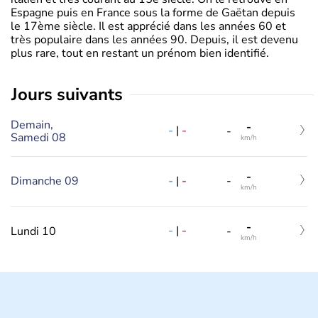
Espagne puis en France sous la forme de Gaëtan depuis
le 17ème siècle. Il est apprécié dans les années 60 et
très populaire dans les années 90. Depuis, il est devenu
plus rare, tout en restant un prénom bien identifié.
jours suivants
Demain,
-
-
|
-
-
Samedi 08
km/h
-
-
|
-
Dimanche 09
-
km/h
-
-
|
-
Lundi 10
-
km/h