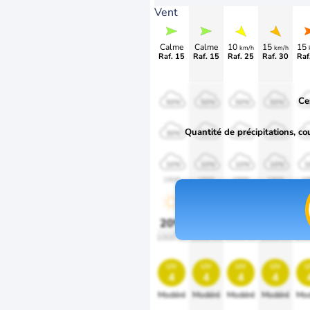
Vent
Calme
Calme
10
15
15
km/h
km/h
Raf. 15
Raf. 15
Raf. 25
Raf. 30
Raf
Ce
50%
50%
50%
50%
5
Quantité de précipitations, co
30%
30%
30%
30%
3
10%
10%
10%
10%
1
1900
1900
1900
1900
19
20%
20%
20%
20%
2
1000 lm
1000 lm
1000 lm
1000 lm
100
uv
uv
uv
uv
u
4
4
4
4
Modéré
Modéré
Modéré
Modéré
Mod