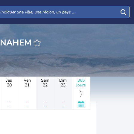
URE EVEN MENAHEM
Jeu
Ven
Sam
Dim
365
20
21
22
23
Jours
-
-
-
-
-
-
-
-