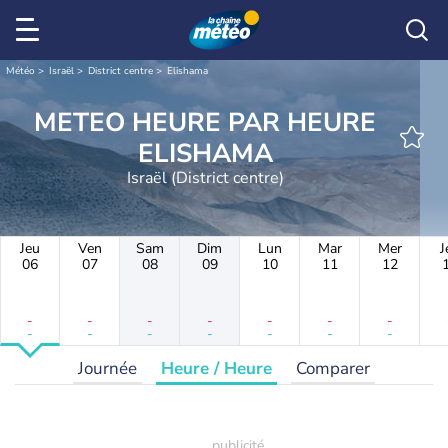
Météo
Israël
District centre
Elishama
METEO HEURE PAR HEURE
ELISHAMA
Israël (District centre)
Jeu
Ven
Sam
Dim
Lun
Mar
Mer
J
06
07
08
09
10
11
12
-
-
-
-
-
-
-
-
-
-
-
-
-
-
Journée
Heure / Heure
Comparer