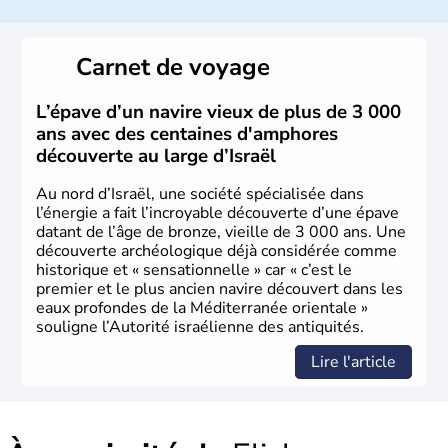
a décidé d'établir sa capitale à Jérusalem, mais Tel Aviv
reste le centre politique et économique du pays. Il est
peuplé majoritairement de juifs et connaît désormais un
Carnet de voyage
vrai essor économique dans le domaine des nouvelles
technologies.
L’épave d’un navire vieux de plus de 3 000
ans avec des centaines d'amphores
découverte au large d’Israël
Au nord d’Israël, une société spécialisée dans
l’énergie a fait l’incroyable découverte d’une épave
datant de l’âge de bronze, vieille de 3 000 ans. Une
découverte archéologique déjà considérée comme
historique et « sensationnelle » car « c’est le
premier et le plus ancien navire découvert dans les
eaux profondes de la Méditerranée orientale »
souligne l’Autorité israélienne des antiquités.
Lire l'article