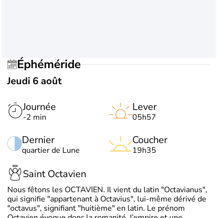
Éphéméride
Jeudi 6 août
Journée
Lever
-2 min
05h57
Dernier
Coucher
quartier de Lune
19h35
Saint Octavien
Nous fêtons les OCTAVIEN. Il vient du latin "Octavianus",
qui signifie "appartenant à Octavius", lui-même dérivé de
"octavus", signifiant "huitième" en latin. Le prénom
Octavien évoque donc la romanité, l’empire et une