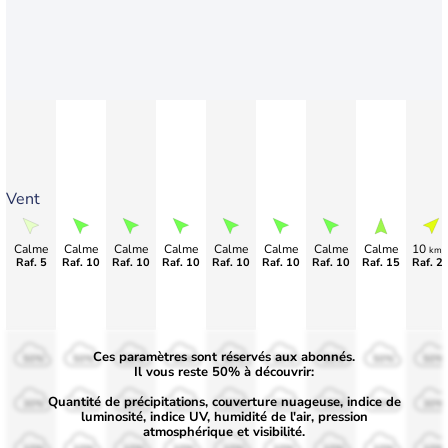
Vent
Calme
Calme
Calme
Calme
Calme
Calme
Calme
Calme
10
km/
Raf. 5
Raf. 10
Raf. 10
Raf. 10
Raf. 10
Raf. 10
Raf. 10
Raf. 15
Raf. 2
Ces paramètres sont réservés aux abonnés.
50%
50%
50%
50%
50%
50%
50%
50%
50%
Il vous reste 50% à découvrir:
Quantité de précipitations, couverture nuageuse, indice de
30%
30%
30%
30%
30%
30%
30%
30%
30%
luminosité, indice UV, humidité de l'air, pression
atmosphérique et visibilité.