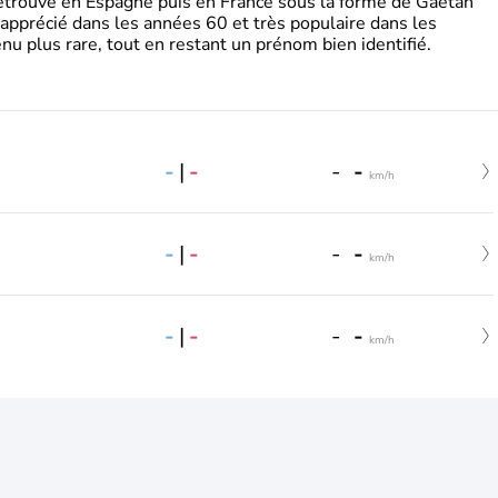
retrouve en Espagne puis en France sous la forme de Gaëtan
 apprécié dans les années 60 et très populaire dans les
nu plus rare, tout en restant un prénom bien identifié.
-
|
-
-
-
km/h
-
|
-
-
-
km/h
-
|
-
-
-
km/h