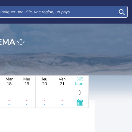
HEURE SHDEMA
Mar
Mer
Jeu
Ven
365
18
19
20
21
Jours
-
-
-
-
-
-
-
-