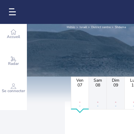
Météo
Israël
District centre
Shdema
Accueil
Radar
Ven
Sam
Dim
L
07
08
09
1
Se connecter
-
-
-
-
-
-