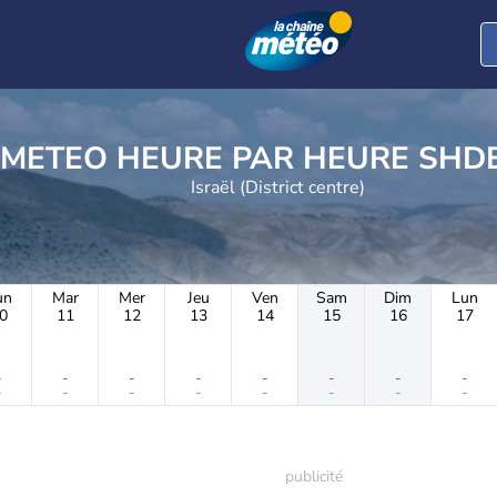
METEO HEURE PAR 
Israël (District centre)
un
Mar
Mer
Jeu
Ven
Sam
Dim
Lun
0
11
12
13
14
15
16
17
-
-
-
-
-
-
-
-
-
-
-
-
-
-
-
-