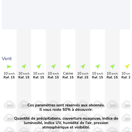
Vent
10
10
10
10
Calme
10
10
10
10
km/h
km/h
km/h
km/h
km/h
km/h
km/h
km/
Raf. 15
Raf. 15
Raf. 15
Raf. 15
Raf. 15
Raf. 15
Raf. 15
Raf. 15
Raf. 2
Ces paramètres sont réservés aux abonnés.
50%
50%
50%
50%
50%
50%
50%
50%
50%
Il vous reste 50% à découvrir:
Quantité de précipitations, couverture nuageuse, indice de
30%
30%
30%
30%
30%
30%
30%
30%
30%
luminosité, indice UV, humidité de l'air, pression
atmosphérique et visibilité.