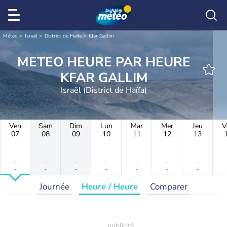
Météo
Israël
District de Haïfa
Kfar Gallim
METEO HEURE PAR HEURE
KFAR GALLIM
Israël (District de Haïfa)
Ven
Sam
Dim
Lun
Mar
Mer
Jeu
V
07
08
09
10
11
12
13
-
-
-
-
-
-
-
-
-
-
-
-
-
-
Journée
Heure / Heure
Comparer