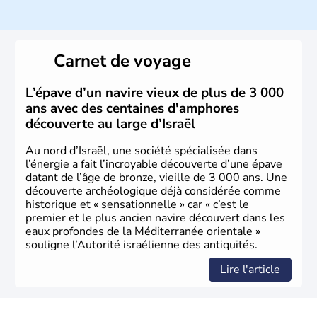
ayant proclamé son indépendance le 14 mai 1948. Israël
a décidé d'établir sa capitale à Jérusalem, mais Tel Aviv
reste le centre politique et économique du pays. Il est
peuplé majoritairement de juifs et connaît désormais un
Carnet de voyage
vrai essor économique dans le domaine des nouvelles
technologies.
L’épave d’un navire vieux de plus de 3 000
ans avec des centaines d'amphores
découverte au large d’Israël
Au nord d’Israël, une société spécialisée dans
l’énergie a fait l’incroyable découverte d’une épave
datant de l’âge de bronze, vieille de 3 000 ans. Une
découverte archéologique déjà considérée comme
historique et « sensationnelle » car « c’est le
premier et le plus ancien navire découvert dans les
eaux profondes de la Méditerranée orientale »
souligne l’Autorité israélienne des antiquités.
Lire l'article