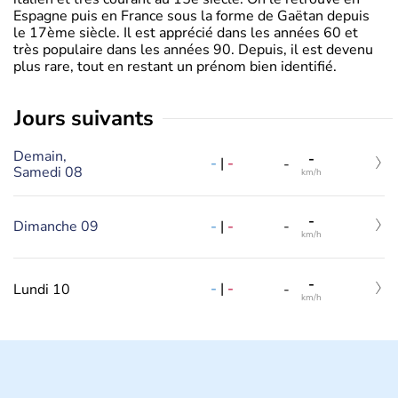
Espagne puis en France sous la forme de Gaëtan depuis
le 17ème siècle. Il est apprécié dans les années 60 et
très populaire dans les années 90. Depuis, il est devenu
plus rare, tout en restant un prénom bien identifié.
jours suivants
Demain,
-
-
|
-
-
Samedi 08
km/h
-
-
|
-
Dimanche 09
-
km/h
-
-
|
-
Lundi 10
-
km/h