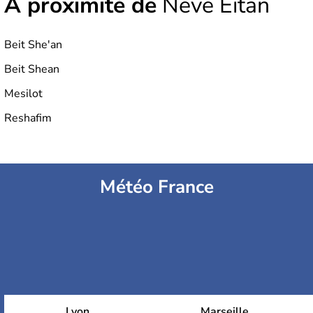
À proximité de
Neve Eitan
Beit She'an
Beit Shean
Mesilot
Reshafim
Météo France
Lyon
Marseille