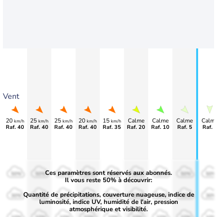
Vent
20
25
25
20
15
Calme
Calme
Calme
Calm
km/h
km/h
km/h
km/h
km/h
Raf. 40
Raf. 40
Raf. 40
Raf. 40
Raf. 35
Raf. 20
Raf. 10
Raf. 5
Raf. 
Ces paramètres sont réservés aux abonnés.
50%
50%
50%
50%
50%
50%
50%
50%
50%
Il vous reste 50% à découvrir:
Quantité de précipitations, couverture nuageuse, indice de
30%
30%
30%
30%
30%
30%
30%
30%
30%
luminosité, indice UV, humidité de l'air, pression
atmosphérique et visibilité.