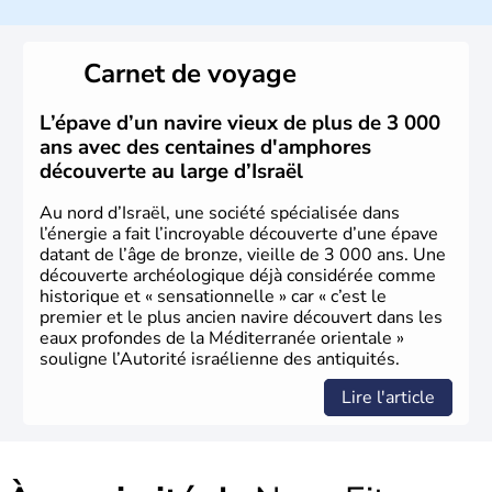
a décidé d'établir sa capitale à Jérusalem, mais Tel Aviv
reste le centre politique et économique du pays. Il est
peuplé majoritairement de juifs et connaît désormais un
Carnet de voyage
vrai essor économique dans le domaine des nouvelles
technologies.
L’épave d’un navire vieux de plus de 3 000
ans avec des centaines d'amphores
découverte au large d’Israël
Au nord d’Israël, une société spécialisée dans
l’énergie a fait l’incroyable découverte d’une épave
datant de l’âge de bronze, vieille de 3 000 ans. Une
découverte archéologique déjà considérée comme
historique et « sensationnelle » car « c’est le
premier et le plus ancien navire découvert dans les
eaux profondes de la Méditerranée orientale »
souligne l’Autorité israélienne des antiquités.
Lire l'article