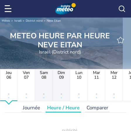
Météo
Israël
District nord
Neve Eitan
METEO HEURE PAR HEURE
NEVE EITAN
Israël (District nord)
Jeu
Ven
Sam
Dim
Lun
Mar
Mer
J
06
07
08
09
10
11
12
-
-
-
-
-
-
-
-
-
-
-
-
-
-
Journée
Heure / Heure
Comparer