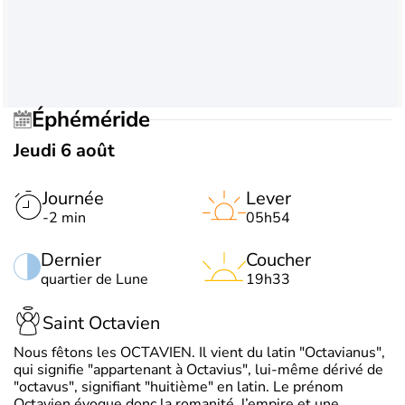
Éphéméride
Jeudi 6 août
Journée
Lever
-2 min
05h54
Dernier
Coucher
quartier de Lune
19h33
Saint Octavien
Nous fêtons les OCTAVIEN. Il vient du latin "Octavianus",
qui signifie "appartenant à Octavius", lui-même dérivé de
"octavus", signifiant "huitième" en latin. Le prénom
Octavien évoque donc la romanité, l’empire et une