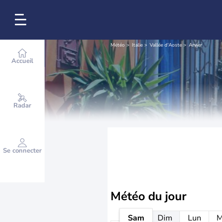
Météo
Italie
Vallée d'Aoste
Arvier
Accueil
Radar
Se connecter
Météo
du jour
Sam
Dim
Lun
M