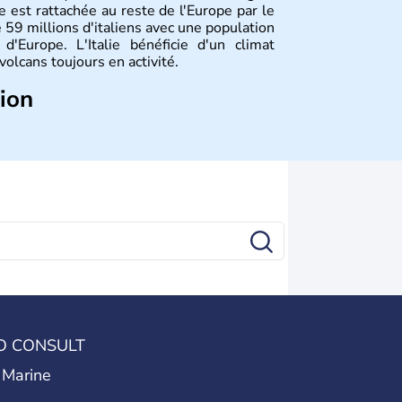
 est rattachée au reste de l'Europe par le
 59 millions d'italiens avec une population
 d'Europe. L'Italie bénéficie d'un climat
olcans toujours en activité.
tion
sieurs civilisations qui ont contribué à la
ant J.C. A la suite d'invasions barbares,
e au Vème siècle. Le royaume d'Italie est
n 1870 et devient sa capitale officielle.
un référendum mette fin à la loyauté
oyale. La république italienne est alors
O CONSULT
 Marine