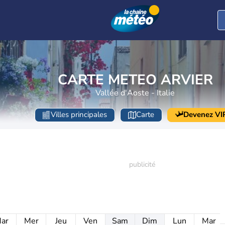
CARTE METEO ARVIER
Vallée d'Aoste - Italie
Villes principales
Carte
Devenez VI
ar
Mer
Jeu
Ven
Sam
Dim
Lun
Mar