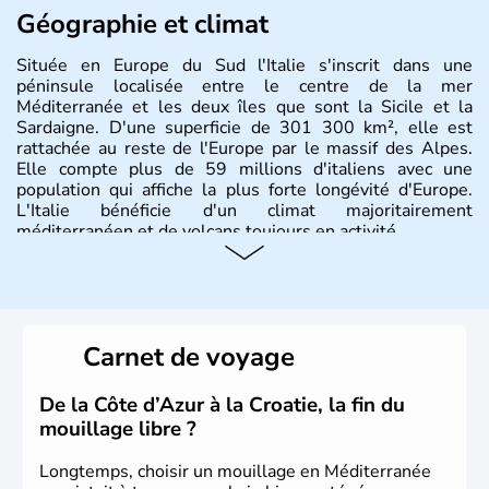
Géographie et climat
Située en Europe du Sud l'Italie s'inscrit dans une
péninsule localisée entre le centre de la mer
Méditerranée et les deux îles que sont la Sicile et la
Sardaigne. D'une superficie de 301 300 km², elle est
rattachée au reste de l'Europe par le massif des Alpes.
Elle compte plus de 59 millions d'italiens avec une
population qui affiche la plus forte longévité d'Europe.
L'Italie bénéficie d'un climat majoritairement
méditerranéen et de volcans toujours en activité.
Histoire et administration
L'Italie est à la base composée de plusieurs civilisations
qui ont contribué à la fondation de Rome au VIIIe siècle
Carnet de voyage
avant J.C. A la suite d'invasions barbares, l'Empire Romain
d'Occident s'effondre au Vème siècle. Le royaume d'Italie
est proclamé en 1861, Rome est annexée en 1870 et
De la Côte d’Azur à la Croatie, la fin du
devient sa capitale officielle. Il faudra attendre 1946 pour
mouillage libre ?
qu'un référendum mette fin à la loyauté contraignant à
l'exile la famille royale. La république italienne est alors
Longtemps, choisir un mouillage en Méditerranée
proclamée.