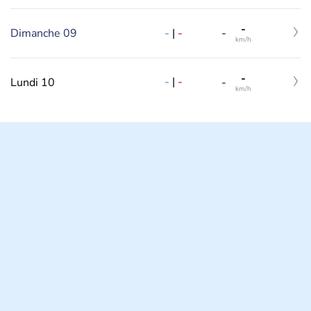
-
-
|
-
Dimanche 09
-
km/h
-
-
|
-
Lundi 10
-
km/h