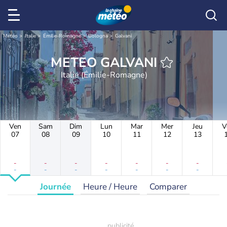
Météo
Italie
Émilie-Romagne
Bologna
Galvani
METEO GALVANI
Italie (Émilie-Romagne)
Ven
Sam
Dim
Lun
Mar
Mer
Jeu
V
07
08
09
10
11
12
13
-
-
-
-
-
-
-
-
-
-
-
-
-
-
Journée
Heure / Heure
Comparer