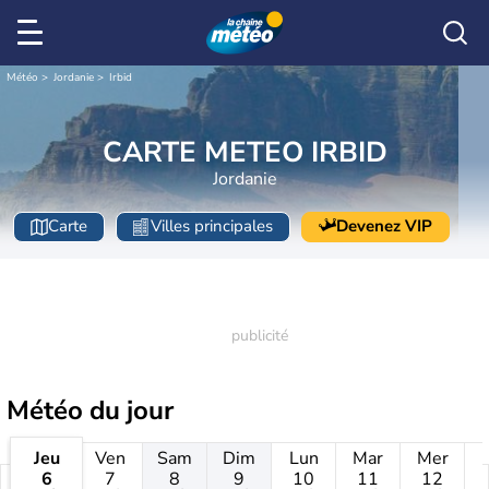
Météo
Jordanie
Irbid
CARTE METEO IRBID
Jordanie
Carte
Villes principales
Devenez VIP
Météo
du jour
Jeu
Ven
Sam
Dim
Lun
Mar
Mer
6
7
8
9
10
11
12