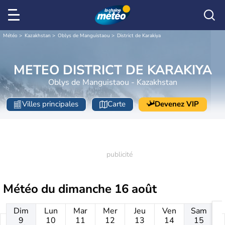
Météo
Kazakhstan
Oblys de Manguistaou
District de Karakiya
METEO DISTRICT DE KARAKIYA
Oblys de Manguistaou - Kazakhstan
Villes principales
Carte
Devenez VIP
Météo du
dimanche 16 août
Dim
Lun
Mar
Mer
Jeu
Ven
Sam
9
10
11
12
13
14
15