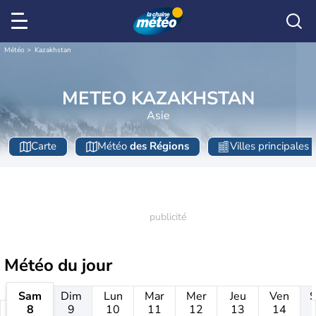
Météo
Kazakhstan
METEO KAZAKHSTAN
Asie
Carte
Météo
des Régions
Villes principales
Météo
du jour
Sam
Dim
Lun
Mar
Mer
Jeu
Ven
8
9
10
11
12
13
14