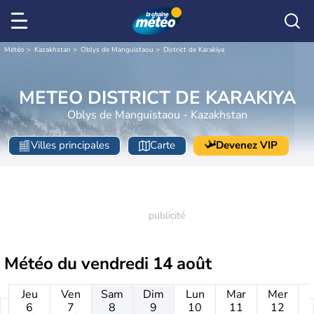
Météo
Kazakhstan
Oblys de Manguistaou
District de Karakiya
METEO DISTRICT DE KARAKIYA
Oblys de Manguistaou - Kazakhstan
Villes principales
Carte
Devenez VIP
Météo du
vendredi 14 août
Jeu
Ven
Sam
Dim
Lun
Mar
Mer
6
7
8
9
10
11
12