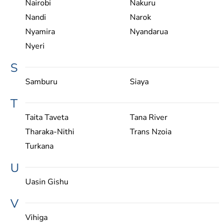
Nairobi
Nakuru
Nandi
Narok
Nyamira
Nyandarua
Nyeri
S
Samburu
Siaya
T
Taita Taveta
Tana River
Tharaka-Nithi
Trans Nzoia
Turkana
U
Uasin Gishu
V
Vihiga