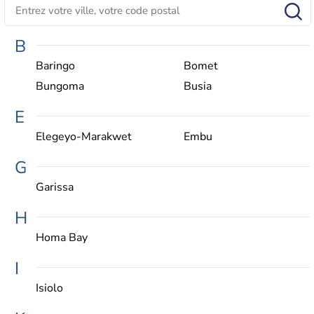
B
Baringo
Bomet
Bungoma
Busia
E
Elegeyo-Marakwet
Embu
G
Garissa
H
Homa Bay
I
Isiolo