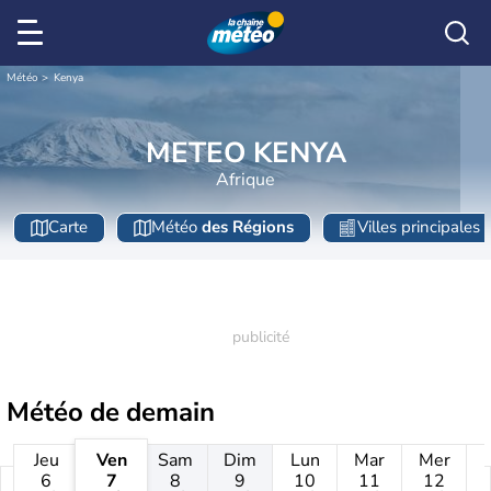
Météo
Kenya
METEO KENYA
Afrique
Carte
Météo
des Régions
Villes principales
Météo de
demain
Jeu
Ven
Sam
Dim
Lun
Mar
Mer
6
7
8
9
10
11
12