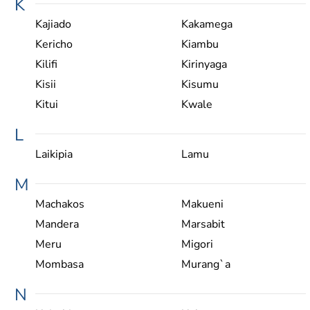
K
Kajiado
Kakamega
Kericho
Kiambu
Kilifi
Kirinyaga
Kisii
Kisumu
Kitui
Kwale
L
Laikipia
Lamu
M
Machakos
Makueni
Mandera
Marsabit
Meru
Migori
Mombasa
Murang`a
N