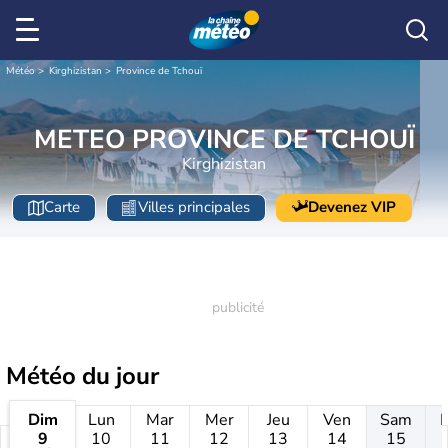
Météo
Kirghizistan
Province de Tchouï
METEO PROVINCE DE TCHOUÏ
Kirghizistan
Carte
Villes principales
Devenez VIP
Météo
du jour
Dim
Lun
Mar
Mer
Jeu
Ven
Sam
9
10
11
12
13
14
15