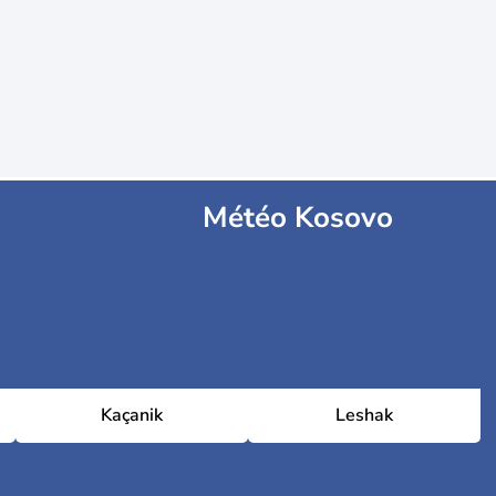
Météo Kosovo
Kaçanik
Leshak