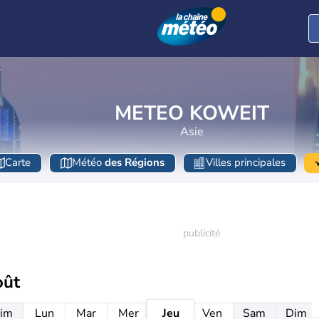
METEO KOWEIT
Asie
Carte
Météo
des Régions
Villes principales
oût
im
Lun
Mar
Mer
Jeu
Ven
Sam
Dim