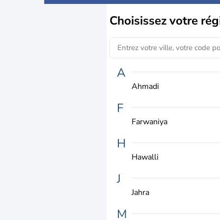
Choisissez
votre rég
A
Ahmadi
F
Farwaniya
H
Hawalli
J
Jahra
M