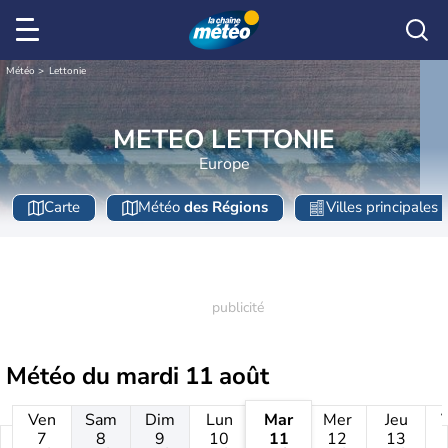
Météo
Lettonie
METEO LETTONIE
Europe
Carte
Météo
des Régions
Villes principales
Météo du
mardi 11 août
Ven
Sam
Dim
Lun
Mar
Mer
Jeu
7
8
9
10
11
12
13