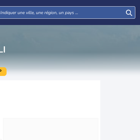
LI
P
Lun
Mar
Mer
Jeu