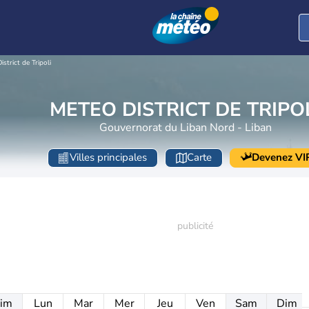
District de Tripoli
METEO DISTRICT DE TRIPO
Gouvernorat du Liban Nord - Liban
Villes principales
Carte
Devenez VI
im
Lun
Mar
Mer
Jeu
Ven
Sam
Dim