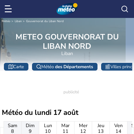
Météo
Liban
Gouvernorat du Liban Nord
METEO GOUVERNORAT DU
LIBAN NORD
Liban
Carte
Météo
des Départements
Villes princ
Météo du
lundi 17 août
Sam
Dim
Lun
Mar
Mer
Jeu
Ven
8
9
10
11
12
13
14