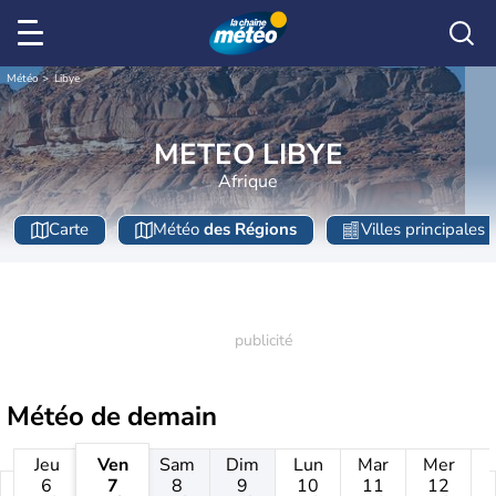
Météo
Libye
METEO LIBYE
Afrique
Carte
Météo
des Régions
Villes principales
Météo de
demain
Jeu
Ven
Sam
Dim
Lun
Mar
Mer
6
7
8
9
10
11
12