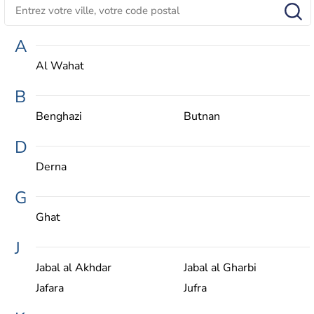
A
Al Wahat
B
Benghazi
Butnan
D
Derna
G
Ghat
J
Jabal al Akhdar
Jabal al Gharbi
Jafara
Jufra