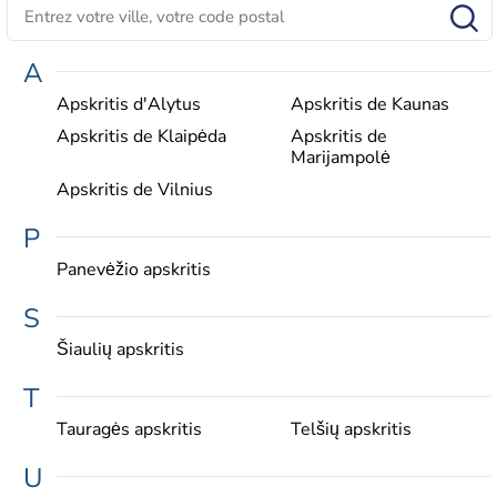
A
Apskritis d'Alytus
Apskritis de Kaunas
Apskritis de Klaipėda
Apskritis de
Marijampolė
Apskritis de Vilnius
P
Panevėžio apskritis
S
Šiaulių apskritis
T
Tauragės apskritis
Telšių apskritis
U