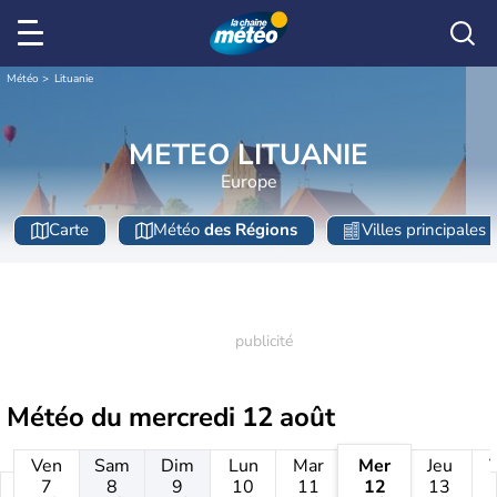
Météo
Lituanie
METEO LITUANIE
Europe
Carte
Météo
des Régions
Villes principales
Météo du
mercredi 12 août
Ven
Sam
Dim
Lun
Mar
Mer
Jeu
7
8
9
10
11
12
13