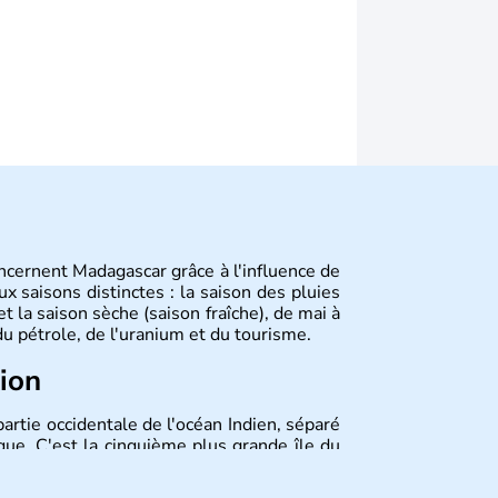
ncernent Madagascar grâce à l'influence de
ux saisons distinctes : la saison des pluies
t la saison sèche (saison fraîche), de mai à
u pétrole, de l'uranium et du tourisme.
tion
artie occidentale de l'océan Indien, séparé
que. C'est la cinquième plus grande île du
Tananarive). La présence française dans la
ance est proclamée en 1960. On dénombre