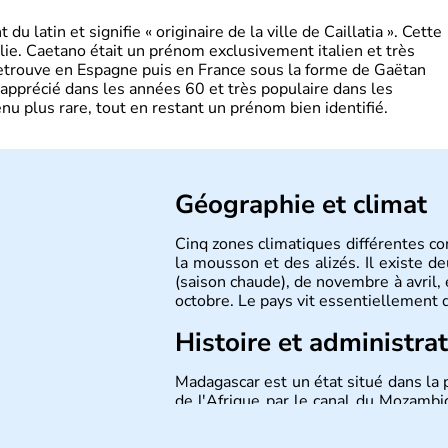
 latin et signifie « originaire de la ville de Caillatia ». Cette
lie. Caetano était un prénom exclusivement italien et très
retrouve en Espagne puis en France sous la forme de Gaëtan
 apprécié dans les années 60 et très populaire dans les
nu plus rare, tout en restant un prénom bien identifié.
Géographie et climat
Cinq zones climatiques différentes co
la mousson et des alizés. Il existe de
(saison chaude), de novembre à avril, e
octobre. Le pays vit essentiellement d
Histoire et administra
Madagascar est un état situé dans la p
de l'Afrique par le canal du Mozambi
monde. Sa capitale est Antananarivo (
région remonte à 1895. L'indépend