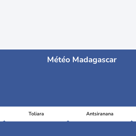
Météo Madagascar
Toliara
Antsiranana