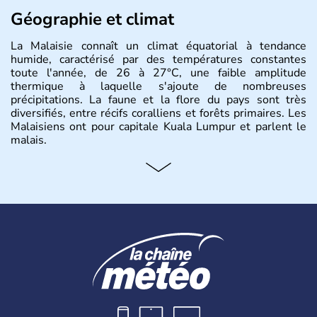
Géographie et climat
La Malaisie connaît un climat équatorial à tendance
humide, caractérisé par des températures constantes
toute l'année, de 26 à 27°C, une faible amplitude
thermique à laquelle s'ajoute de nombreuses
précipitations. La faune et la flore du pays sont très
diversifiés, entre récifs coralliens et forêts primaires. Les
Malaisiens ont pour capitale Kuala Lumpur et parlent le
malais.
Histoire et administration
Situé à 200 km au Nord de l'Equateur, la Malaisie est l'un
des pays les plus importants d'Asiedu Sud-Est. Deux
parties bien distinctes (Occidentale et Orientale)
constituent son territoire. C'est l'un des « tigres » de la
région, passant en quelques années de « pays en voie de
développement » à « pays développé », riche de ses 27
millions d'habitants. La religion dominante est l'Islam.