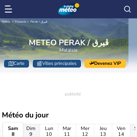
Météo
Malaisie
Perak / ڨيرق
METEO PERAK / ڨيرق
Malaisie
Carte
Villes principales
Devenez VIP
Météo
du jour
Sam
Dim
Lun
Mar
Mer
Jeu
Ven
8
9
10
11
12
13
14