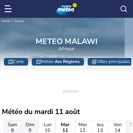
Météo
Malawi
METEO MALAWI
Afrique
Carte
Météo
des Régions
Villes principales
Météo du
mardi 11 août
Sam
Dim
Lun
Mar
Mer
Jeu
Ven
8
9
10
11
12
13
14