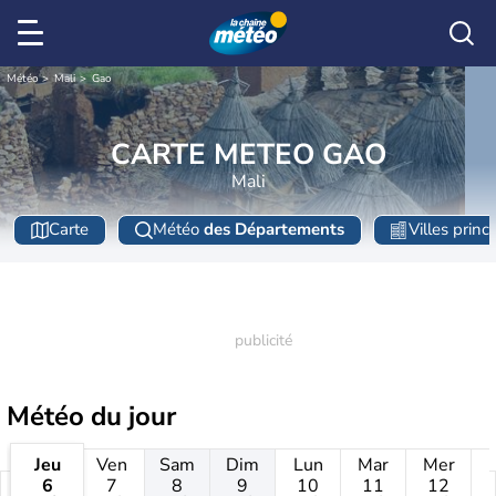
Météo
Mali
Gao
CARTE METEO GAO
Mali
Carte
Météo
des Départements
Villes princ
Météo
du jour
Jeu
Ven
Sam
Dim
Lun
Mar
Mer
6
7
8
9
10
11
12