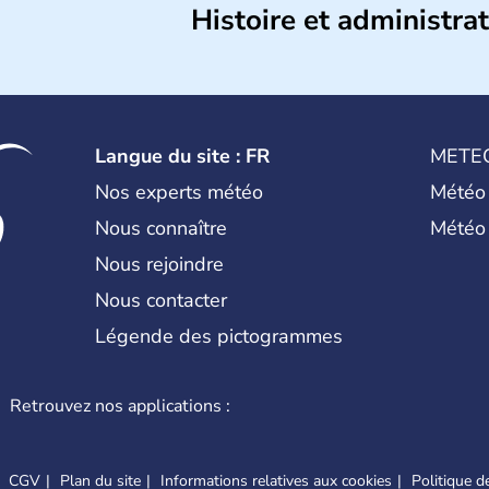
Histoire et administra
Archipel constitué de 8 îles, Malte
sud-ouest de la Sicile. La capitale La V
longue de 27 km sur 14 km de larg
Carrefour entre Orient et Occident,
Romaines, Maures, des Chevaliers
Langue du site : FR
METE
françaises et britanniques, laissant 
temples ou des forteresses.
Nos experts météo
Météo
Nous connaître
Météo
Nous rejoindre
Nous contacter
Légende des pictogrammes
Retrouvez nos applications :
CGV
Plan du site
Informations relatives aux cookies
Politique de