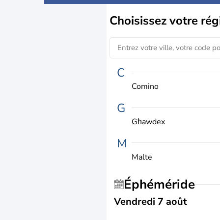
Choisissez
votre rég
C
Comino
G
Għawdex
M
Malte
Éphéméride
Vendredi 7 août