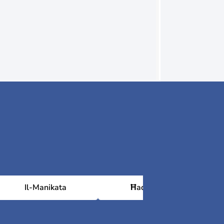
Il-Manikata
Ħad-Dingli