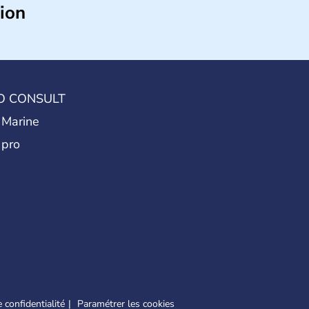
tion
 se situe en mer Méditerranée à 90 km au
alette se dresse sur Malte, l'île principale,
e, dominée à 190m par le MontTa Dbiegi.
 Malte a connu de nombreuses influences :
 de l'ordre de Saint-Jean, mais aussi
O CONSULT
des vestiges, des sites megalithiques, des
 Marine
 pro
 confidentialité
Paramétrer les cookies