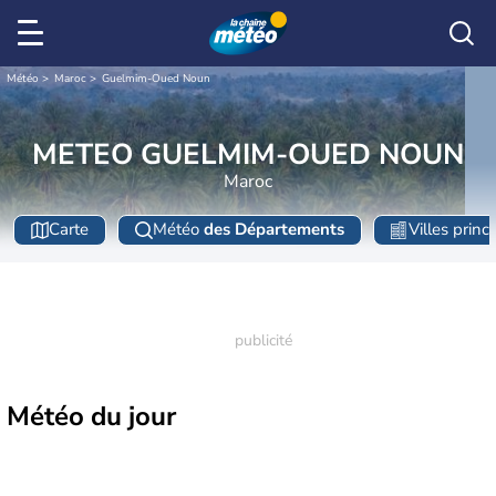
Météo
Maroc
Guelmim-Oued Noun
METEO GUELMIM-OUED NOUN
Maroc
Carte
Météo
des Départements
Villes princ
Météo
du jour