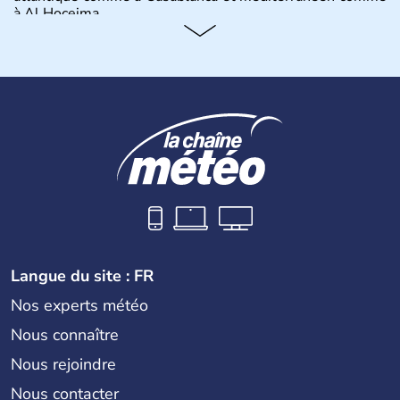
à Al Hoceima.
Histoire et administration
Le Maroc a longuement été occupé par les capsiens,
ancêtres des Berbères modernes puis par les
commerçants phéniciens à partir du XIe siècle avant J.C.
Les arabes arrivent au Maroc en 649 et convertissent les
Berbères à l'Islam. Cette monarchie constitutionnelle est
aujourd'hui le seul pays africain à ne pas faire parti de
l'Union Africaine, mais tente depuis 1987 d'accéder à
l'Union Européenne.
Langue du site : FR
Nos experts météo
Nous connaître
Nous rejoindre
Nous contacter