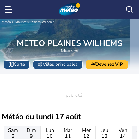
Météo
Maurice
Plaines Wilhems
METEO PLAINES WILHEMS
Maurice
Carte
Villes principales
Devenez VIP
Météo du
lundi 17 août
Sam
Dim
Lun
Mar
Mer
Jeu
Ven
8
9
10
11
12
13
14