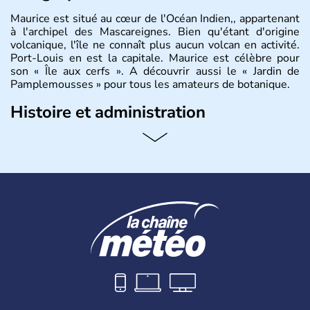
Maurice est situé au cœur de l'Océan Indien,, appartenant
à l'archipel des Mascareignes. Bien qu'étant d'origine
volcanique, l'île ne connaît plus aucun volcan en activité.
Port-Louis en est la capitale. Maurice est célèbre pour
son « Île aux cerfs ». A découvrir aussi le « Jardin de
Pamplemousses » pour tous les amateurs de botanique.
Histoire et administration
Le rhum et la bière font partie des traditions de l’
ïle
Maurice
. Les
Mauriciens,
au nombre d’1,3 million
d’habitants, et dansent volontiers au son du sega. L’un
des symboles de l’île, c’est le
dodo
, ce fameux oiseau
aujourd’hui disparu, également appelé dronte de
Maurice… qui aurait inspiré
Lewis Caroll
pour « Alice au
Pays des Merveilles ».