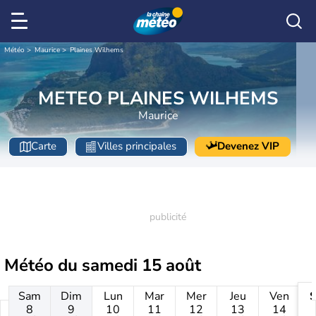
Météo
Maurice
Plaines Wilhems
METEO PLAINES WILHEMS
Maurice
Carte
Villes principales
Devenez VIP
Météo du
samedi 15 août
Sam
Dim
Lun
Mar
Mer
Jeu
Ven
8
9
10
11
12
13
14