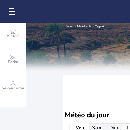
Météo
Mauritanie
Tagant
Accueil
Radar
Se connecter
Météo
du jour
Ven
Sam
Dim
L