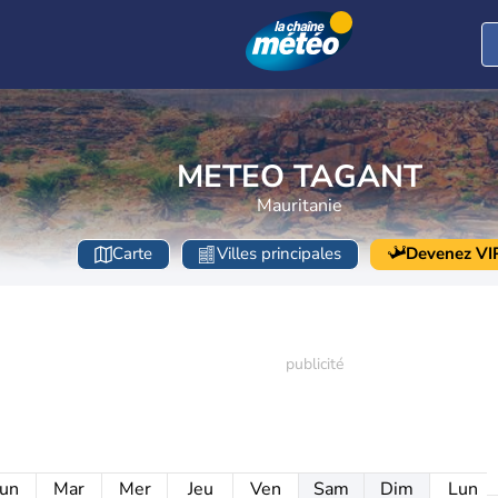
METEO TAGANT
Mauritanie
Carte
Villes principales
Devenez VI
un
Mar
Mer
Jeu
Ven
Sam
Dim
Lun