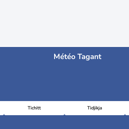
Météo Tagant
Tichitt
Tidjikja