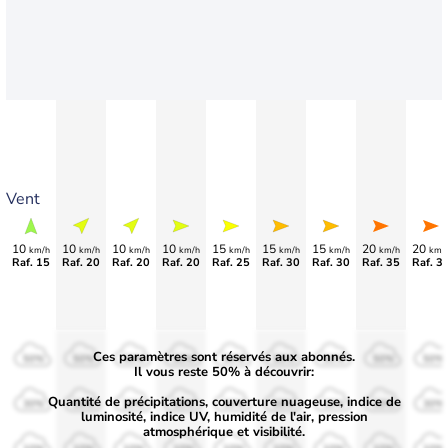
Vent
10
10
10
10
15
15
15
20
20
km/h
km/h
km/h
km/h
km/h
km/h
km/h
km/h
km/
Raf. 15
Raf. 20
Raf. 20
Raf. 20
Raf. 25
Raf. 30
Raf. 30
Raf. 35
Raf. 3
Ces paramètres sont réservés aux abonnés.
50%
50%
50%
50%
50%
50%
50%
50%
50%
Il vous reste 50% à découvrir:
Quantité de précipitations, couverture nuageuse, indice de
30%
30%
30%
30%
30%
30%
30%
30%
30%
luminosité, indice UV, humidité de l'air, pression
atmosphérique et visibilité.