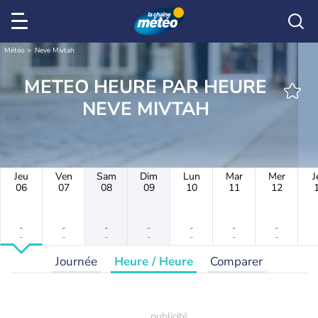
Météo
Neve Mivtah
METEO HEURE PAR HEURE
NEVE MIVTAH
Jeu
Ven
Sam
Dim
Lun
Mar
Mer
J
06
07
08
09
10
11
12
-
-
-
-
-
-
-
-
-
-
-
-
-
-
Journée
Heure / Heure
Comparer