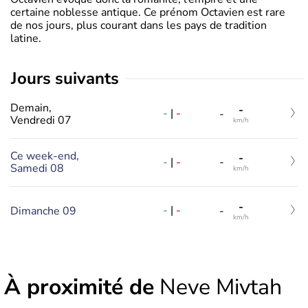
certaine noblesse antique. Ce prénom Octavien est rare
de nos jours, plus courant dans les pays de tradition
latine.
jours suivants
Demain,
-
-
|
-
-
Vendredi 07
km/h
Ce week-end,
-
-
|
-
-
Samedi 08
km/h
-
-
|
-
Dimanche 09
-
km/h
À proximité de
Neve Mivtah