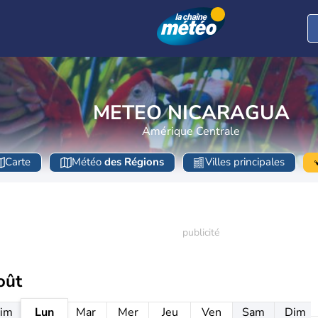
METEO NICARAGUA
Amérique Centrale
Carte
Météo
des Régions
Villes principales
oût
im
Lun
Mar
Mer
Jeu
Ven
Sam
Dim