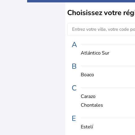
Choisissez
votre rég
A
Atlántico Sur
B
Boaco
C
Carazo
Chontales
E
Estelí