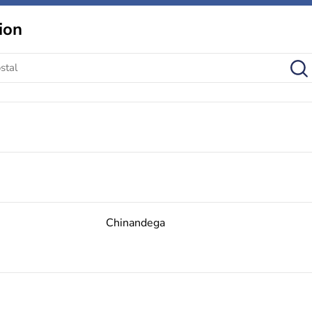
ion
Chinandega